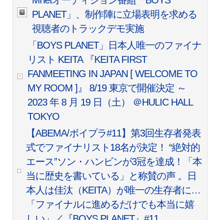
PLANET」、制作陣に立場表明を求める
視聴者のトラックデモ実施
「BOYS PLANET」日本人唯一のファイナ
リスト KEITA 『KEITA FIRST
FANMEETING IN JAPAN [ WELCOME TO
MY ROOM ]』 8/19 東京で開催決定
～
2023 年 8 月 19 日（土） ＠HULIC HALL
TOKYO
【ABEMA/ボイプラ#11】第3回生存者発表
式でファイナリスト18名が決定！ “絶対的
エース”ソン・ハンビンが3冠を達成！「本
当に歴史を書いている」と称賛の声 。日
本人は佳汰（KEITA）が唯一の生存者に…
「ファイナルに進めるだけでも本当に嬉
しい」／『BOYS PLANET』#11