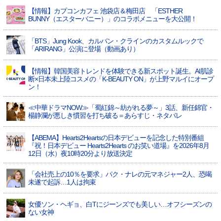
【情報】カプコンカフェ 池袋店＆梅田店 「ESTHER
BUNNY（エスターバニー）」のコラボメニューを大公開！
「BTS」Jung Kook、カルバン・クラインのカスタムルックで
「ARIRANG」公演に登場（動画あり）
【情報】韓国美容トレンドを体験できる新スポット誕生。AI肌診
断×日本未上陸コスメの「K-BEAUTY ON」が上野マルイにオープ
ン！
≪中華ドラマNOW≫「蜀紅錦～紡がれる夢～」3話、新任錦官・
楊静瀾が悪しき慣習を打ち破る＝あらすじ・ネタバレ
【ABEMA】Hearts2Heartsの日本デビューを記念した特別番組
『祝！日本デビュー Hearts2Hearts のお笑い道場』を2026年8月
12日（水）夜10時20分より放送決定
「会社売上の10％を要求」パク・ナレの元マネジャー2人、恐喝
未遂で起訴…1人は拘束
女優ソン・ヘギョ、白Tにジーンズでも美しい…オフシーズンの
ない女神