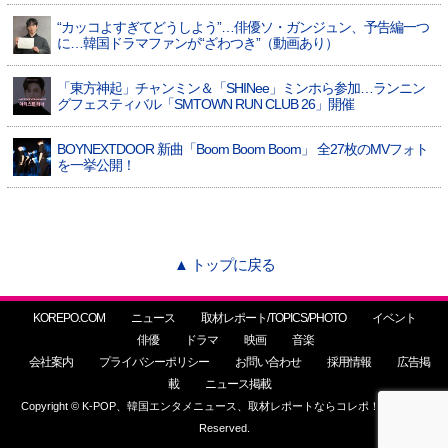
“カッコよすぎてどうしよう”…俳優ソ・ガンジュン、予告編一つ
に…韓国ドラマファンが“ざわつき”（動画あり）
「東方神起」チャンミン＆「SHINee」ミンホら参加…ランニン
グフェスティバル「SMTOWN RUN CLUB 26」開催
BOYNEXTDOOR 新曲「Boom Boom Boom」 全27枚のMVフォト
を一挙公開！
▲ トップに戻る
KOREPO.COM
ニュース
取材レポート/TOPICS/PHOTO
イベント
俳優
ドラマ
映画
音楽
会社案内
プライバシーポリシー
お問い合わせ
採用情報
広告掲
載
ニュース掲載
Copyright © K-POP、韓国エンタメニュース、取材レポートならコレポ！ All Rights
Reserved.