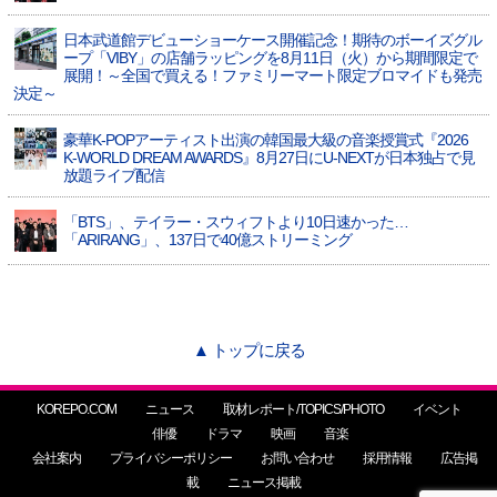
日本武道館デビューショーケース開催記念！期待のボーイズグル
ープ「VIBY」の店舗ラッピングを8月11日（火）から期間限定で
展開！～全国で買える！ファミリーマート限定ブロマイドも発売
決定～
豪華K-POPアーティスト出演の韓国最大級の音楽授賞式『2026
K-WORLD DREAM AWARDS』8月27日にU-NEXTが日本独占で見
放題ライブ配信
「BTS」、テイラー・スウィフトより10日速かった…
「ARIRANG」、137日で40億ストリーミング
▲ トップに戻る
KOREPO.COM
ニュース
取材レポート/TOPICS/PHOTO
イベント
俳優
ドラマ
映画
音楽
会社案内
プライバシーポリシー
お問い合わせ
採用情報
広告掲
載
ニュース掲載