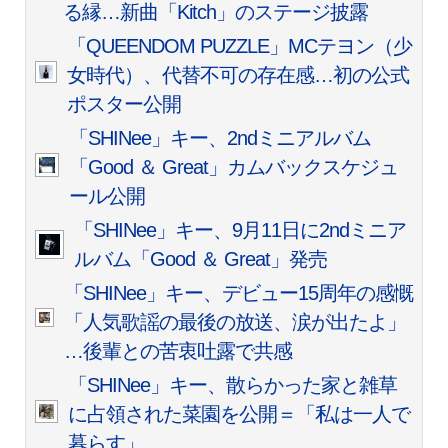
る縁…新曲「Kitch」のステージ披露
「QUEENDOM PUZZLE」MCテヨン（少
女時代）、代替不可の存在感…初の公式
ポスター公開
「SHINee」キー、2ndミニアルバム
「Good ＆ Great」カムバックスケジュ
ール公開
「SHINee」キー、9月11日に2ndミニア
ルバム「Good ＆ Great」発売
「SHINee」キー、デビュー15周年の感慨
「人気歌謡の最後の放送、涙が出たよ」
…後輩との苦衷吐露で共感
「SHINee」キー、散らかった家と雑草
に占領された菜園を公開＝「私は一人で
暮らす」