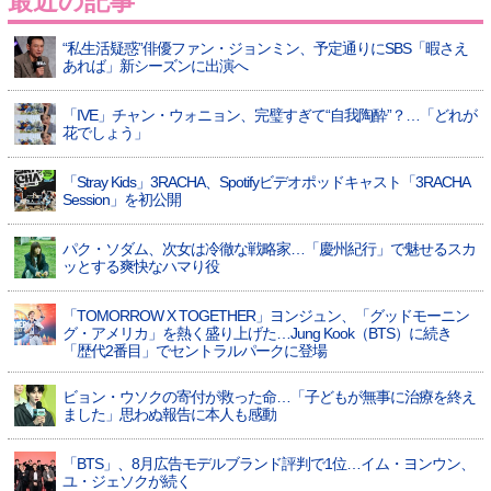
最近の記事
“私生活疑惑”俳優ファン・ジョンミン、予定通りにSBS「暇さえ
あれば」新シーズンに出演へ
「IVE」チャン・ウォニョン、完璧すぎて“自我陶酔”？…「どれが
花でしょう」
「Stray Kids」3RACHA、Spotifyビデオポッドキャスト「3RACHA
Session」を初公開
パク・ソダム、次女は冷徹な戦略家…「慶州紀行」で魅せるスカ
ッとする爽快なハマり役
「TOMORROW X TOGETHER」ヨンジュン、「グッドモーニン
グ・アメリカ」を熱く盛り上げた…Jung Kook（BTS）に続き
「歴代2番目」でセントラルパークに登場
ビョン・ウソクの寄付が救った命…「子どもが無事に治療を終え
ました」思わぬ報告に本人も感動
「BTS」、8月広告モデルブランド評判で1位…イム・ヨンウン、
ユ・ジェソクが続く