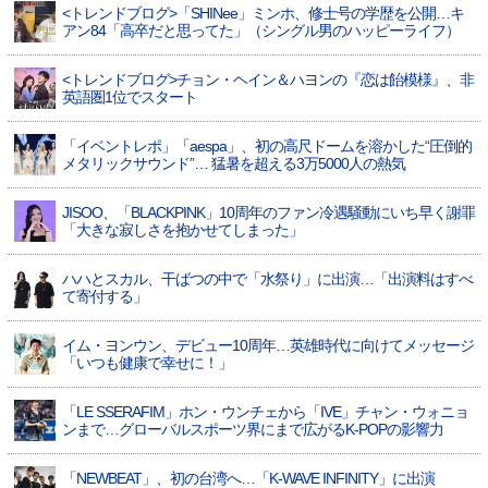
<トレンドブログ>「SHINee」ミンホ、修士号の学歴を公開…キ
アン84「高卒だと思ってた」（シングル男のハッピーライフ）
<トレンドブログ>チョン・ヘイン＆ハヨンの『恋は飴模様』、非
英語圏1位でスタート
「イベントレポ」「aespa」、初の高尺ドームを溶かした“圧倒的
メタリックサウンド”… 猛暑を超える3万5000人の熱気
JISOO、「BLACKPINK」10周年のファン冷遇騒動にいち早く謝罪
「大きな寂しさを抱かせてしまった」
ハハとスカル、干ばつの中で「水祭り」に出演…「出演料はすべ
て寄付する」
イム・ヨンウン、デビュー10周年…英雄時代に向けてメッセージ
「いつも健康で幸せに！」
「LE SSERAFIM」ホン・ウンチェから「IVE」チャン・ウォニョ
ンまで…グローバルスポーツ界にまで広がるK-POPの影響力
「NEWBEAT」、初の台湾へ…「K-WAVE INFINITY」に出演