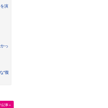
ンを演
なかっ
な“復
の記事 »