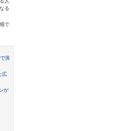
る人
なる
感で
後で演
た広
ンが