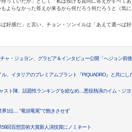
で待っていたが」として「私は投げる質問に答えがすべてあ
いもよらなかった答えが来るから何だろう何だろうと（気に
べば好感だ」と言い、チョン・ソンイルは「あえて選べば好
』チャ・ジュヨン、グラビア＆インタビュー公開「へジョン前
ル、イタリアのプレミアムブラント『PIQUADRO』と共にし
」のキャスト陣、話題性ランキングを総なめ…悪役熱演のイム・ジヨ
界1位… “竜頭竜尾”で飽きさせず
59回百想芸術大賞新人演技賞にノミネート