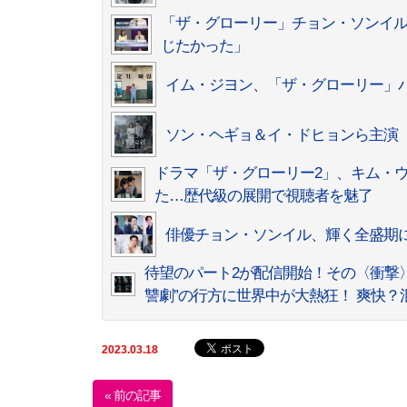
「ザ・グローリー」チョン・ソンイ
じたかった」
イム・ジヨン、「ザ・グローリー」
ソン・ヘギョ＆イ・ドヒョンら主演「
ドラマ「ザ・グローリー2」、キム・
た…歴代級の展開で視聴者を魅了
俳優チョン・ソンイル、輝く全盛期に
待望のパート2が配信開始！その〈衝撃〉
讐劇”の行方に世界中が大熱狂！ 爽快？
2023.03.18
« 前の記事