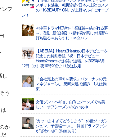
【情報】韓国美容トレンドを体験できる新
スポット誕生。AI肌診断×日本未上陸コスメ
ソンフ
の「K-BEAUTY ON」が上野マルイにオープ
ン！
≪中華ドラマNOW≫「蜀紅錦～紡がれる夢
～」3話、新任錦官・楊静瀾が悪しき慣習を
ヨ
打ち破る＝あらすじ・ネタバレ
。
【ABEMA】Hearts2Heartsの日本デビューを
か
記念した特別番組『祝！日本デビュー
Hearts2Hearts のお笑い道場』を2026年8月
12日（水）夜10時20分より放送決定
話し
「会社売上の10％を要求」パク・ナレの元
マネジャー2人、恐喝未遂で起訴…1人は拘
束
そう
女優ソン・ヘギョ、白Tにジーンズでも美
しい…オフシーズンのない女神
ラは
“カッコよすぎてどうしよう”…俳優ソ・ガン
ジュン、予告編一つに…韓国ドラマファン
のか
が“ざわつき”（動画あり）
んだ