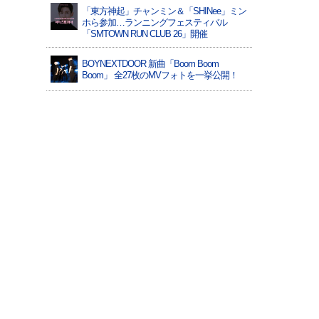
「東方神起」チャンミン＆「SHINee」ミン
ホら参加…ランニングフェスティバル
「SMTOWN RUN CLUB 26」開催
BOYNEXTDOOR 新曲「Boom Boom
Boom」 全27枚のMVフォトを一挙公開！