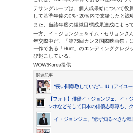
テサングループは、個人成果給について役
して基準年俸の0％~20％内で支給したと説
また、当該年度の組織目標成果達成によっ
一方、イ・ジョンジェ＆イム・セリョンさん
年交際中だ。「第75回カンヌ国際映画祭」
ー作である「Hunt」のエンディングクレ
び起こしている。
WOW!Korea提供
関連記事
"長い間尊敬していた"... IU（
【フォト】俳優イ・ジョンジェ、イ・
ンホなどそして日本の俳優志尊淳も、
イ・ジョンジェ、“必ず知るべきな韓