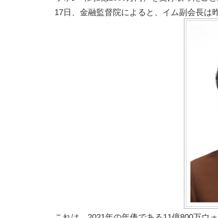
17日、金融監督院によると、イム副会長は昨
これは、2021年の年俸である11億800万ウ