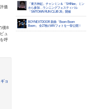
「東方神起」チャンミン＆「SHINee」ミン
評価
ホら参加…ランニングフェスティバル
「SMTOWN RUN CLUB 26」開催
BOYNEXTDOOR 新曲「Boom Boom
Boom」 全27枚のMVフォトを一挙公開！
の後8
ビュ
心を呼
・ギョ