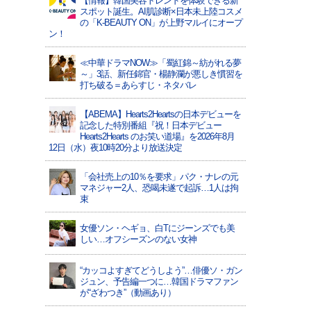
【情報】韓国美容トレンドを体験できる新
スポット誕生。AI肌診断×日本未上陸コスメ
の「K-BEAUTY ON」が上野マルイにオープ
ン！
≪中華ドラマNOW≫「蜀紅錦～紡がれる夢
～」3話、新任錦官・楊静瀾が悪しき慣習を
打ち破る＝あらすじ・ネタバレ
【ABEMA】Hearts2Heartsの日本デビューを
記念した特別番組『祝！日本デビュー
Hearts2Hearts のお笑い道場』を2026年8月
12日（水）夜10時20分より放送決定
「会社売上の10％を要求」パク・ナレの元
マネジャー2人、恐喝未遂で起訴…1人は拘
束
女優ソン・ヘギョ、白Tにジーンズでも美
しい…オフシーズンのない女神
“カッコよすぎてどうしよう”…俳優ソ・ガン
ジュン、予告編一つに…韓国ドラマファン
が“ざわつき”（動画あり）