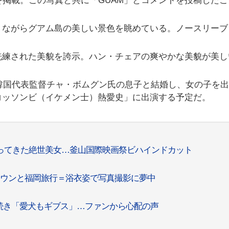
を掲載。この写真と共に「GUAM」とコメントを投稿したこ
りながらグアム島の美しい景色を眺めている。ノースリーブ
。
洗練された美貌を誇示。ハン・チェアの爽やかな美貌が美し
ー韓国代表監督チャ・ボムグン氏の息子と結婚し、女の子を
「コッソンビ（イケメン士）熱愛史」に出演する予定だ。
帰ってきた絶世美女…釜山国際映画祭ビハインドカット
ンウンと福岡旅行＝浴衣姿で写真撮影に夢中
続き「愛犬もギブス」…ファンから心配の声