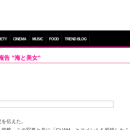
IETY
CINEMA
MUSIC
FOOD
TREND BLOG
告 ”海と美女”
況を伝えた。