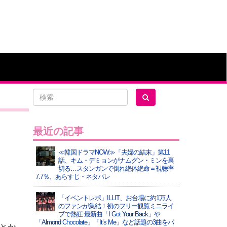
最近の記事
≪韓国ドラマNOW≫「夫婦の結末」第11
話、キム・デミョンがナムグン・ミンを裏
切る…スタンガンで倒れ絶体絶命＝視聴率
7.7％、あらすじ・ネタバレ
「イベントレポ」ILLIT、お台場に約1万人
のファンが集結！初のフリー観覧ミニライ
ブで熱狂 最新曲「I Got Your Back」や
「Almond Chocolate」「It’s Me」など話題の3曲をパ