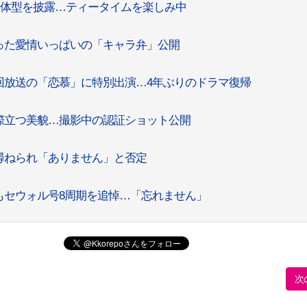
ン体型を披露…ティータイムを楽しみ中
った愛情いっぱいの「キャラ弁」公開
回放送の「恋慕」に特別出演…4年ぶりのドラマ復帰
際立つ美貌…撮影中の認証ショット公開
尋ねられ「ありません」と否定
もセウォル号8周期を追悼…「忘れません」
次