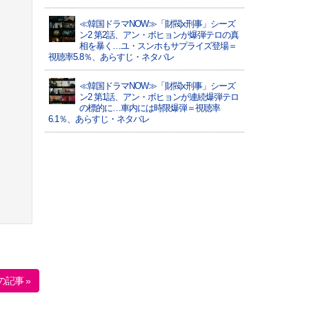
≪韓国ドラマNOW≫「財閥x刑事」シーズ
ン2 第2話、アン・ボヒョンが爆弾テロの真
相を暴く…ユ・スンホもサプライズ登場＝
視聴率5.8％、あらすじ・ネタバレ
≪韓国ドラマNOW≫「財閥x刑事」シーズ
ン2 第1話、アン・ボヒョンが連続爆弾テロ
の標的に…車内には時限爆弾＝視聴率
6.1％、あらすじ・ネタバレ
の記事 »