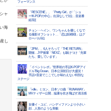
とか
フォーマンス
「RESCENE」、「Pretty Girl」が「ショ
シャ
ー!K-POPの中心」出演なしで1位…音楽番
組3冠
い海
チョン・ヘイン、ワンちゃんを優しくなで
る撮影オフショット…「恋は飴模様」はグ
ローバル5位
出産し
「2PM」、6人そろって「THE RETURN」
開催…JYP後輩「NEXZ」も駆けつけ「先輩
たち、愛しています」
「イベントレポ」“世界初の手話K-POPアイ
ドル”Big Ocean、日本公演初日が大盛況！
手話×音楽でここでしか味わえない特別な
ステージ
「i-dle」ミヨン、日本ソロ曲「RUNAWAY」
MVティザー公開…猛暑を吹き飛ばす清涼感
女優イ・ユビ、ハンディファンより小さい
顔…人形のような美貌