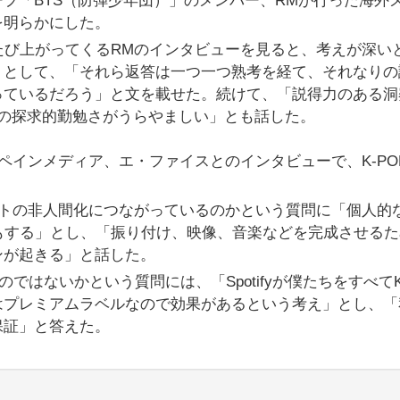
プ「BTS（防弾少年団）」のメンバー、RMが行った海外
を明らかにした。
びたび上がってくるRMのインタビューを見ると、考えが深い
」として、「それら返答は一つ一つ熟考を経て、それなりの
っているだろう」と文を載せた。続けて、「説得力のある洞
人の探求的勤勉さがうらやましい」とも話した。
ペインメディア、エ・ファイスとのインタビューで、K-PO
ィストの非人間化につながっているのかという質問に「個人的
りもする」とし、「振り付け、映像、音楽などを完成させる
ンが起きる」と話した。
はないかという質問には、「Spotifyが僕たちをすべてK-
はプレミアムラベルなので効果があるという考え」とし、「
保証」と答えた。