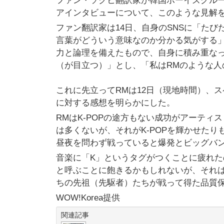
ファン・ソクヒ翻訳家が韓国ボーイズグルー
アインタビューについて、このような見解
ファン翻訳家は14日、自身のSNSに「た
言葉がどういう意味なのか分かる気がする
力と論理を備えたもので、自身に積み重な
（が目立つ）」とし、「私はRMのような
これに先立ってRMは12日（現地時間）、ス
に対する感想を明らかにした。
RMはK-POPの途方もない成功がアーテ
は多くないが、それがK-POPを輝かせた
昼夜を問わず戦っていると爆発とビッグバ
音楽に「K」というタグがつくことに疲れたので
と呼ぶことに飽きるかもしれないが、それ
ちの先祖（先駆者）たちが戦って得た品質
WOW!Korea提供
関連記事