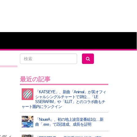
最近の記事
「KATSEYE」、新曲「Animal」が英オフィ
シャルシングルチャートで18位…「LE
SSERAFIM」や「ILLIT」とのコラボ曲もチ
ャート圏内にランクイン
「NouerA」、初の地上波音楽番組1位…新
曲「.exe」で2冠達成、成長を証明