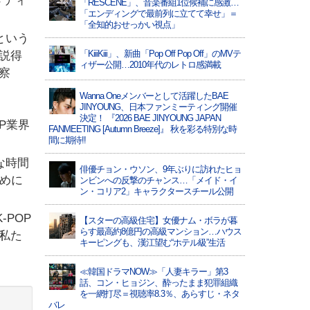
メディ
「RESCENE」、音楽番組1位候補に感激…
「エンディングで最前列に立てて幸せ」＝
「全知的おせっかい視点」
という
「KiiiKiii」、新曲「Pop Off Pop Off」のMVテ
説得
ィザー公開…2010年代のレトロ感満載
察
Wanna Oneメンバーとして活躍したBAE
JINYOUNG、日本ファンミーティング開催
決定！ 『2026 BAE JINYOUNG JAPAN
P業界
FANMEETING [Autumn Breeze]』 秋を彩る特別な時
間に期待!!
な時間
俳優チョン・ウソン、9年ぶりに訪れたヒョ
ために
ンビンへの反撃のチャンス…「メイド・イ
ン・コリア2」キャラクタースチール公開
POP
【スターの高級住宅】女優ナム・ボラが暮
らす最高約8億円の高級マンション…ハウス
私た
キーピングも、漢江望む“ホテル級”生活
≪韓国ドラマNOW≫「人妻キラー」第3
話、コン・ヒョジン、酔ったまま犯罪組織
を一網打尽＝視聴率8.3％、あらすじ・ネタ
バレ