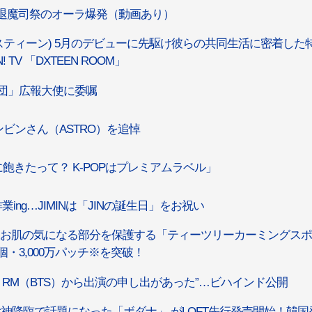
る退魔司祭のオーラ爆発（動画あり）
エックスティーン) 5月のデビューに先駆け彼らの共同生活に密着した
TV 「DXTEEN ROOM」
識団」広報大使に委嘱
ンビンさん（ASTRO）を追悼
グに飽きたって？ K-POPはプレミアムラベル」
業ing…JIMINは「JINの誕生日」をお祝い
）、お肌の気になる部分を保護する「ティーツリーカーミングス
・3,000万パッチ※を突破！
 RM（BTS）から出演の申し出があった”…ビハインド公開
女神降臨で話題になった「ボダナ」 がLOFT先行発売開始！韓国