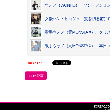
ウォノ（WONHO）、ソン・フンミ
女優ハン・ヒョジュ、髪を切る前にロ
歌手ウォノ（元MONSTA X）、
歌手ウォノ（元MONSTA X）、本
2022.11.16
« 前の記事
KOREPO.CO