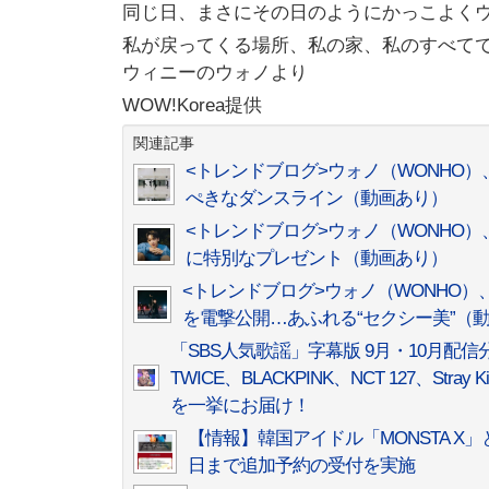
同じ日、まさにその日のようにかっこよく
私が戻ってくる場所、私の家、私のすべて
ウィニーのウォノより
WOW!Korea提供
関連記事
<トレンドブログ>ウォノ（WONHO）、「O
ぺきなダンスライン（動画あり）
<トレンドブログ>ウォノ（WONHO）、
に特別なプレゼント（動画あり）
<トレンドブログ>ウォノ（WONHO）
を電撃公開…あふれる“セクシー美”（
「SBS人気歌謡」字幕版 9月・10月配信分一挙放
TWICE、BLACKPINK、NCT 127、Str
を一挙にお届け！
【情報】韓国アイドル「MONSTA X
日まで追加予約の受付を実施