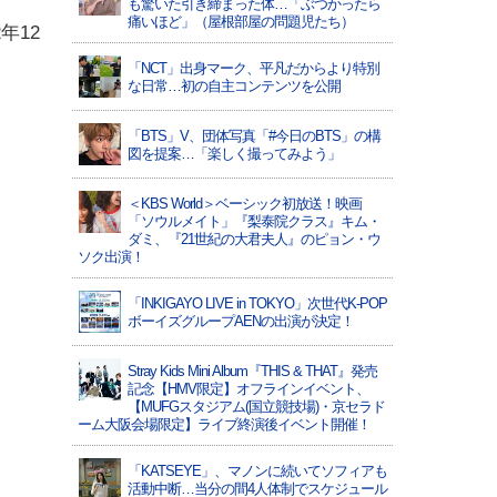
も驚いた引き締まった体…「ぶつかったら
痛いほど」（屋根部屋の問題児たち）
年12
「NCT」出身マーク、平凡だからより特別
な日常…初の自主コンテンツを公開
「BTS」V、団体写真「#今日のBTS」の構
図を提案…「楽しく撮ってみよう」
＜KBS World＞ベーシック初放送！映画
「ソウルメイト」『梨泰院クラス』キム・
ダミ、『21世紀の大君夫人』のピョン・ウ
ソク出演！
「INKIGAYO LIVE in TOKYO」次世代K-POP
ボーイズグループAENの出演が決定！
Stray Kids Mini Album『THIS & THAT』発売
記念【HMV限定】オフラインイベント、
【MUFGスタジアム(国立競技場)・京セラド
ーム大阪会場限定】ライブ終演後イベント開催！
「KATSEYE」、マノンに続いてソフィアも
活動中断…当分の間4人体制でスケジュール