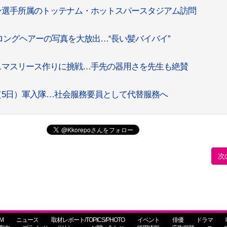
ン選手所属のトッテナム・ホットスパースタジアム訪問
ングヘアーの写真を大放出…“長い髪バイバイ”
クリスマスリース作りに挑戦…手先の器用さを先生も絶賛
日（5日）軍入隊…社会服務要員として代替服務へ
次
M
ニュース
取材レポート/TOPICS/PHOTO
イベント
俳優
ドラマ