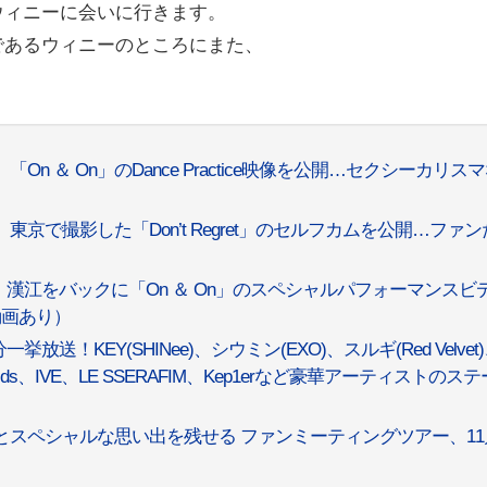
ウィニーに会いに行きます。
であるウィニーのところにまた、
n ＆ On」のDance Practice映像を公開…セクシーカリス
東京で撮影した「Don’t Regret」のセルフカムを公開…ファ
、漢江をバックに「On ＆ On」のスペシャルパフォーマンスビ
動画あり）
送！KEY(SHINee)、シウミン(EXO)、スルギ(Red Velvet
ay Kids、IVE、LE SSERAFIM、Kep1erなど豪華アーティストのス
」とスペシャルな思い出を残せる ファンミーティングツアー、11