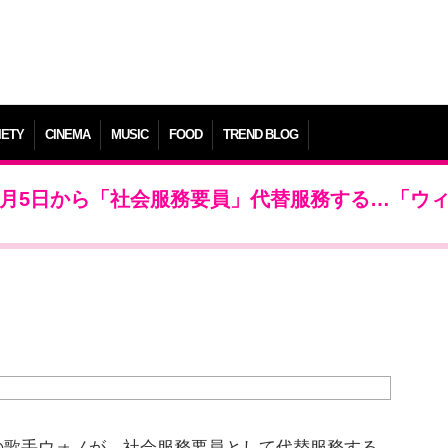
IETY
CINEMA
MUSIC
FOOD
TREND BLOG
12月5日から「社会服務要員」代替服務する…「ウ
身の歌手ウォノが、社会服務要員として代替服務する。