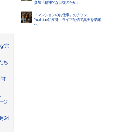
参加「精神的な回復のため」
「マンションのお仕事」のチソン、
YouTuberに変身…ライブ配信で真実を暴露
へ
マな完
ンたち
デオ
)、
テージ
月24