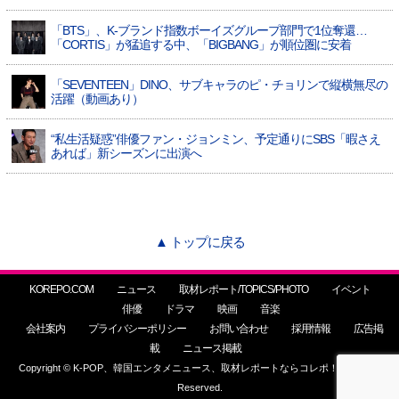
「BTS」、K-ブランド指数ボーイズグループ部門で1位奪還…
「CORTIS」が猛追する中、「BIGBANG」が順位圏に安着
「SEVENTEEN」DINO、サブキャラのピ・チョリンで縦横無尽の
活躍（動画あり）
“私生活疑惑”俳優ファン・ジョンミン、予定通りにSBS「暇さえ
あれば」新シーズンに出演へ
▲ トップに戻る
KOREPO.COM
ニュース
取材レポート/TOPICS/PHOTO
イベント
俳優
ドラマ
映画
音楽
会社案内
プライバシーポリシー
お問い合わせ
採用情報
広告掲
載
ニュース掲載
Copyright © K-POP、韓国エンタメニュース、取材レポートならコレポ！ All Rights
Reserved.