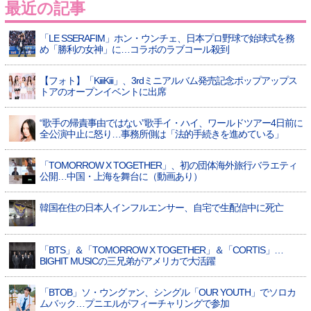
最近の記事
「LE SSERAFIM」ホン・ウンチェ、日本プロ野球で始球式を務
め「勝利の女神」に…コラボのラブコール殺到
【フォト】「KiiiKiii」、3rdミニアルバム発売記念ポップアップス
トアのオープンイベントに出席
“歌手の帰責事由ではない”歌手イ・ハイ、ワールドツアー4日前に
全公演中止に怒り…事務所側は「法的手続きを進めている」
「TOMORROW X TOGETHER」、初の団体海外旅行バラエティ
公開…中国・上海を舞台に（動画あり）
韓国在住の日本人インフルエンサー、自宅で生配信中に死亡
「BTS」＆「TOMORROW X TOGETHER」＆「CORTIS」…
BIGHIT MUSICの三兄弟がアメリカで大活躍
「BTOB」ソ・ウングァン、シングル「OUR YOUTH」でソロカ
ムバック…プニエルがフィーチャリングで参加