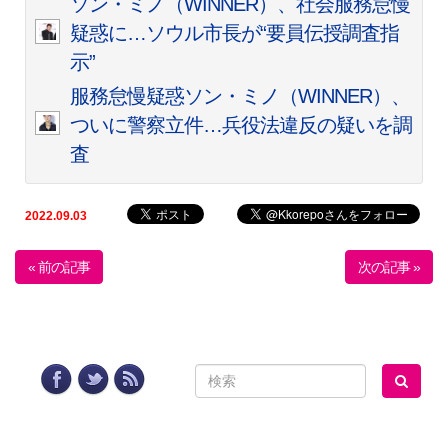
ソン・ミノ（WINNER）、社会服務怠慢
疑惑に…ソウル市長が“要員伝授調査指
示”
服務怠慢疑惑ソン・ミノ（WINNER）、
ついに警察立件…兵役法違反の疑いを調
査
2022.09.03
« 前の記事
次の記事 »