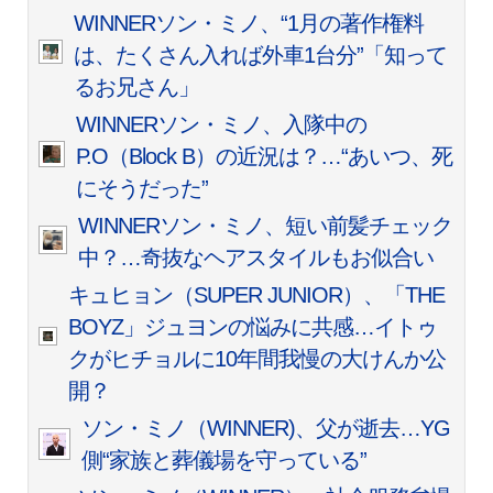
WINNERソン・ミノ、“1月の著作権料
は、たくさん入れば外車1台分”「知って
るお兄さん」
WINNERソン・ミノ、入隊中の
P.O（Block B）の近況は？…“あいつ、死
にそうだった”
WINNERソン・ミノ、短い前髪チェック
中？…奇抜なヘアスタイルもお似合い
キュヒョン（SUPER JUNIOR）、「THE
BOYZ」ジュヨンの悩みに共感…イトゥ
クがヒチョルに10年間我慢の大けんか公
開？
ソン・ミノ（WINNER)、父が逝去…YG
側“家族と葬儀場を守っている”