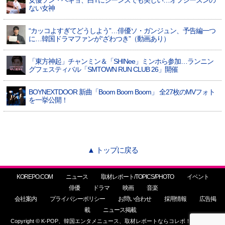
女優ソン・ヘギョ、白Tにジーンズでも美しい…オフシーズンの
ない女神
“カッコよすぎてどうしよう”…俳優ソ・ガンジュン、予告編一つ
に…韓国ドラマファンが“ざわつき”（動画あり）
「東方神起」チャンミン＆「SHINee」ミンホら参加…ランニン
グフェスティバル「SMTOWN RUN CLUB 26」開催
BOYNEXTDOOR 新曲「Boom Boom Boom」 全27枚のMVフォト
を一挙公開！
▲ トップに戻る
KOREPO.COM
ニュース
取材レポート/TOPICS/PHOTO
イベント
俳優
ドラマ
映画
音楽
会社案内
プライバシーポリシー
お問い合わせ
採用情報
広告掲
載
ニュース掲載
Copyright © K-POP、韓国エンタメニュース、取材レポートならコレポ！ All Rights