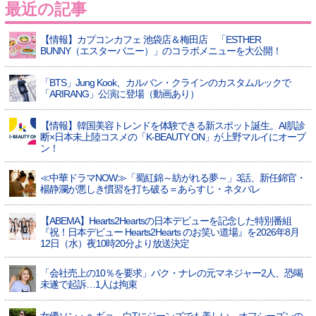
最近の記事
【情報】カプコンカフェ 池袋店＆梅田店 「ESTHER
BUNNY（エスターバニー）」のコラボメニューを大公開！
「BTS」Jung Kook、カルバン・クラインのカスタムルックで
「ARIRANG」公演に登場（動画あり）
【情報】韓国美容トレンドを体験できる新スポット誕生。AI肌診
断×日本未上陸コスメの「K-BEAUTY ON」が上野マルイにオープ
ン！
≪中華ドラマNOW≫「蜀紅錦～紡がれる夢～」3話、新任錦官・
楊静瀾が悪しき慣習を打ち破る＝あらすじ・ネタバレ
【ABEMA】Hearts2Heartsの日本デビューを記念した特別番組
『祝！日本デビュー Hearts2Hearts のお笑い道場』を2026年8月
12日（水）夜10時20分より放送決定
「会社売上の10％を要求」パク・ナレの元マネジャー2人、恐喝
未遂で起訴…1人は拘束