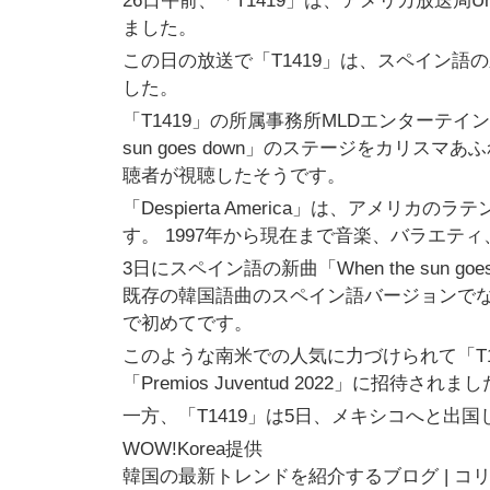
26日午前、「T1419」は、アメリカ放送局Univ
ました。
この日の放送で「T1419」は、スペイン語の新曲「
した。
「T1419」の所属事務所MLDエンターテイン
sun goes down」のステージをカリ
聴者が視聴したそうです。
「Despierta America」は、アメ
す。 1997年から現在まで音楽、バラエ
3日にスペイン語の新曲「When the sun
既存の韓国語曲のスペイン語バージョンでな
で初めてです。
このような南米での人気に力づけられて「T1
「Premios Juventud 2022」に招待されま
一方、「T1419」は5日、メキシコへと出
WOW!Korea提供
韓国の最新トレンドを紹介するブログ | コ