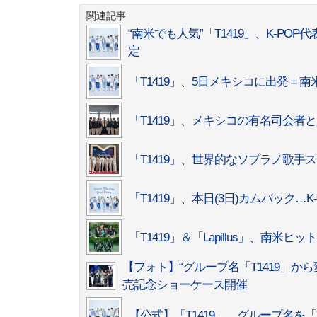
関連記事
“南米でも人気”「T1419」、K-POP代
定
「T1419」、5日メキシコに出発＝
「T1419」、メキシコの有名司会者
「T1419」、世界的なソプラノ歌手
「T1419」、本日(3日)カムバック
「T1419」＆「Lapillus」、南米ヒ
【フォト】“グループ名「T1419」から変更
売記念ショーケース開催
【公式】「T1419」、グループ名を