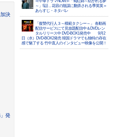
≪中華ドラマNOW≫「蜀紅錦～紡がれる夢
～」5話，花容の陰謀に翻弄される季英英＝
あらすじ・ネタバレ
参加決
「復讐代行人３～模範タクシー～」 各動画
配信サービスにて見放題配信中＆DVDレン
タルリリース中 DVD-BOX1発売中 9月2
日（水）DVD-BOX2発売 韓国ドラマでも独特の存在
感で魅了する 竹中直人のインタビュー映像を公開！
4」発