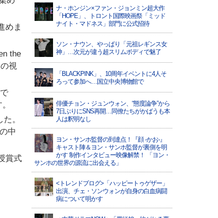
を集め
ナ・ホンジン×ファン・ジョンミン超大作
「HOPE」、トロント国際映画祭「ミッド
ナイト・マドネス」部門に公式招待
を進めま
ソン・ナウン、やっぱり「元祖レギンス女
神」…次元が違う超スリムボディで魅了
 the
人の視
「BLACKPINK」、10周年イベントに4人そ
ろって参加へ…国立中央博物館で
組で
俳優チョン・ジュンウォン、“態度論争”から
す。
7日ぶりにSNS再開…同僚たちがかばうも本
ました。
人は釈明なし
プの中
ヨン・サンホ監督の到達点！『顔 -かお-』
キャスト陣＆ヨン・サンホ監督が裏側を明
かす 制作インタビュー映像解禁！ 「ヨン・
授賞式
サンホの世界の源流に出会える」
<トレンドブログ>「ハッピートゥゲザー」
出演、チェ・ソンウォンが自身の白血病闘
病について明かす