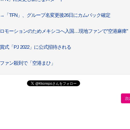
」→「TFN」、グループ名変更後26日にカムバック確定
プロモーションのためメキシコへ入国…現地ファンで”空港麻痺”
賞式「PJ 2022」に公式招待される
のファン殺到で「空港まひ」
次