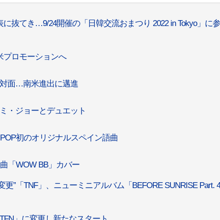
表に抜てき…9/24開催の「日韓交流おまつり 2022 in Tokyo」に
南米プロモーションへ
と対面…南米進出に邁進
スミ・ジョーとデュエット
…K-POP初のオリジナルスペイン語曲
ット曲「WOW BB」カバー
”「TNF」、ニューミニアルバム「BEFORE SUNRISE Part. 
「TFN」に変更し新たなスタート