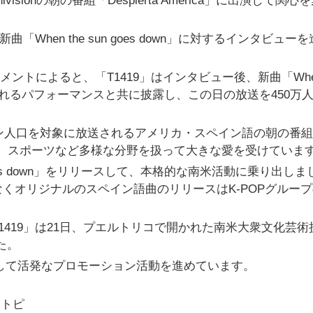
isionの朝の番組「Despierta America」に出演して関心
When the sun goes down」に対するインタビュー
メントによると、「T1419」はインタビュー後、新曲「When
スマあふれるパフォーマンスと共に披露し、この日の放送を450万
リカのラテン人口を対象に放送されるアメリカ・スペイン語の朝の番
ティ、スポーツなど多様な分野を扱って大きな愛を受けていま
 goes down」をリリースして、本格的な南米活動に乗り出し
くオリジナルのスペイン語曲のリリースはK-POPグルー
419」は21日、プエルトリコで開かれた南米大衆文化芸術
した。
国して活発なプロモーション活動を進めています。
リトピ