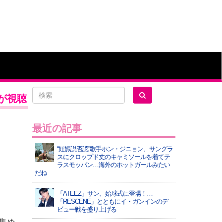
人が視聴
最近の記事
“妊娠説否認”歌手ホン・ジニョン、サングラ
スにクロップド丈のキャミソールを着てテ
ラスモッパン…海外のホットガールみたい
だね
「ATEEZ」サン、始球式に登場！…
「RESCENE」とともにイ・ガンインのデ
ビュー戦を盛り上げる