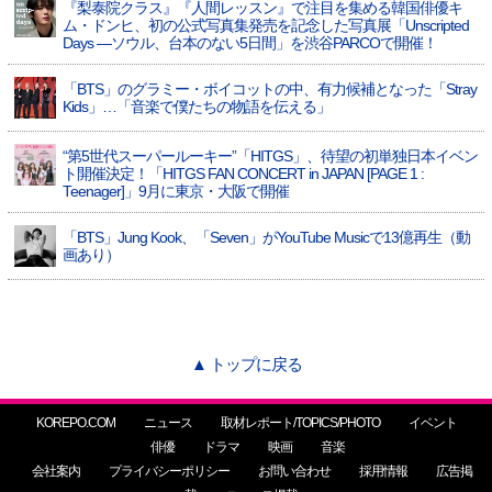
『梨泰院クラス』『人間レッスン』で注目を集める韓国俳優キ
ム・ドンヒ、初の公式写真集発売を記念した写真展「Unscripted
Days —ソウル、台本のない5日間」を渋谷PARCOで開催！
「BTS」のグラミー・ボイコットの中、有力候補となった「Stray
Kids」…「音楽で僕たちの物語を伝える」
“第5世代スーパールーキー”「HITGS」、待望の初単独日本イベン
ト開催決定！「HITGS FAN CONCERT in JAPAN [PAGE 1 :
Teenager]」9月に東京・大阪で開催
「BTS」Jung Kook、「Seven」がYouTube Musicで13億再生（動
画あり）
▲ トップに戻る
KOREPO.COM
ニュース
取材レポート/TOPICS/PHOTO
イベント
俳優
ドラマ
映画
音楽
会社案内
プライバシーポリシー
お問い合わせ
採用情報
広告掲