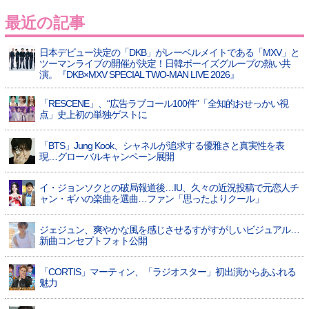
最近の記事
日本デビュー決定の「DKB」がレーベルメイトである「MXV」と
ツーマンライブの開催が決定！日韓ボーイズグループの熱い共
演。『DKB×MXV SPECIAL TWO-MAN LIVE 2026』
「RESCENE」、“広告ラブコール100件”「全知的おせっかい視
点」史上初の単独ゲストに
「BTS」Jung Kook、シャネルが追求する優雅さと真実性を表
現…グローバルキャンペーン展開
イ・ジョンソクとの破局報道後…IU、久々の近況投稿で元恋人チ
ャン・ギハの楽曲を選曲…ファン「思ったよりクール」
ジェジュン、爽やかな風を感じさせるすがすがしいビジュアル…
新曲コンセプトフォト公開
「CORTIS」マーティン、「ラジオスター」初出演からあふれる
魅力