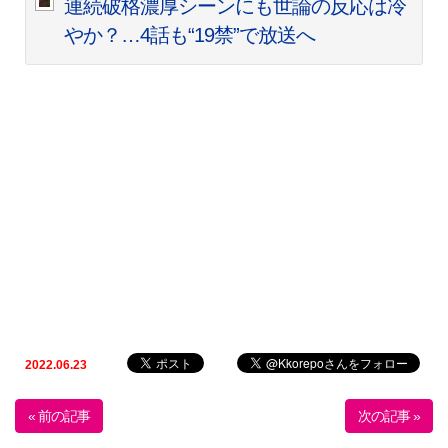
連続破格濃厚シーンにも世論の反応は冷
やか？…4話も“19禁”で放送へ
2022.06.23
« 前の記事
次の記事 »