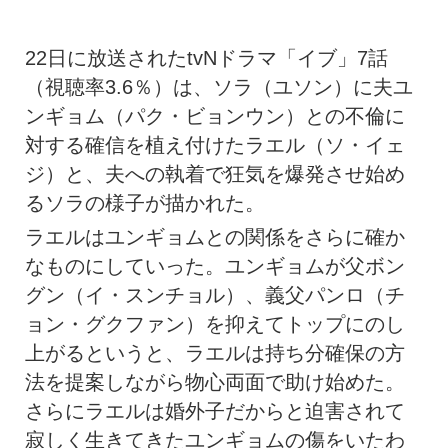
22日に放送されたtvNドラマ「イブ」7話
（視聴率3.6％）は、ソラ（ユソン）に夫ユ
ンギョム（パク・ビョンウン）との不倫に
対する確信を植え付けたラエル（ソ・イェ
ジ）と、夫への執着で狂気を爆発させ始め
るソラの様子が描かれた。
ラエルはユンギョムとの関係をさらに確か
なものにしていった。ユンギョムが父ボン
グン（イ・スンチョル）、義父パンロ（チ
ョン・グクファン）を抑えてトップにのし
上がるというと、ラエルは持ち分確保の方
法を提案しながら物心両面で助け始めた。
さらにラエルは婚外子だからと迫害されて
寂しく生きてきたユンギョムの傷をいたわ