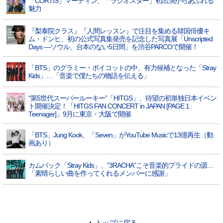
「CORTIS」マーティン、「ラジオスター」初出演からあふれる
魅力
『梨泰院クラス』『人間レッスン』で注目を集める韓国俳優キ
ム・ドンヒ、初の公式写真集発売を記念した写真展「Unscripted
Days —ソウル、台本のない5日間」を渋谷PARCOで開催！
「BTS」のグラミー・ボイコットの中、有力候補となった「Stray
Kids」…「音楽で僕たちの物語を伝える」
“第5世代スーパールーキー”「HITGS」、待望の初単独日本イベン
ト開催決定！「HITGS FAN CONCERT in JAPAN [PAGE 1 :
Teenager]」9月に東京・大阪で開催
「BTS」Jung Kook、「Seven」がYouTube Musicで13億再生（動
画あり）
カムバック「Stray Kids」、“3RACHA”こそ音楽的プライドの源…
「素晴らしい曲を作ってくれるメンバーに感謝」
▲ トップに戻る