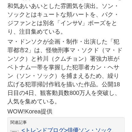
和気あいあいとした雰囲気を演出。ソン・
ソックとはキュートな頬ハートを、パク・
ジファンとは別名「インサV」ポーズをと
り、注目集めている。
マ・ドンソクが企画・制作・出演した「犯
罪都市2」は、怪物刑事マ・ソクド（マ・ド
ンソク）と衿川（クムチョン）署強力班が
ベトナム一帯を掌握した犯罪者カン・ヘサ
ン（ソン・ソック）を捕まえるため、繰り
広げる犯罪掃討作戦を描いた作品。公開18
日目の4日、観客動員数800万人を突破し、
人気を集めている。
WOW!Korea提供
関連記事
<トレンドブログ>俳優ソン・ソック、