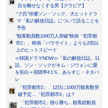
目を離せなくする男【グラビア】
“ク氏”俳優ソン・ソック、大ヒットドラ
マ「私の解放日誌」について語ることを
予告
”観客動員数1000万人突破”映画「犯罪都
市2」、映画「パラサイト」よりも2倍以
上のヒットスピード
≪韓国ドラマNOW≫「私の解放日誌」11
話、ソン・ソックがキム・ジウォンに愛
を告白＝視聴率4.1％、あらすじ・ネタバ
レ
「犯罪都市2」、12日に1000万観客数突
破予定…「犯罪都市3」は？
「犯罪都市2」独り勝ち…観客総動員