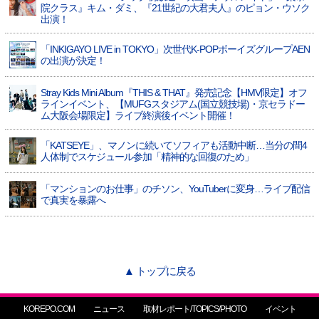
院クラス』キム・ダミ、『21世紀の大君夫人』のピョン・ウソク
出演！
「INKIGAYO LIVE in TOKYO」次世代K-POPボーイズグループAEN
の出演が決定！
Stray Kids Mini Album『THIS & THAT』発売記念【HMV限定】オフ
ラインイベント、【MUFGスタジアム(国立競技場)・京セラドー
ム大阪会場限定】ライブ終演後イベント開催！
「KATSEYE」、マノンに続いてソフィアも活動中断…当分の間4
人体制でスケジュール参加「精神的な回復のため」
「マンションのお仕事」のチソン、YouTuberに変身…ライブ配信
で真実を暴露へ
▲ トップに戻る
KOREPO.COM
ニュース
取材レポート/TOPICS/PHOTO
イベント