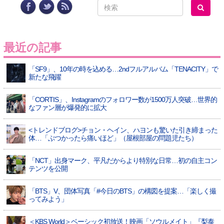
最近の記事
「SF9」、10年の時を込める…2ndフルアルバム「TENACITY」で
新たな飛躍
「CORTIS」、Instagramのフォロワー数が1500万人突破…世界的
なファン層が爆発的に拡大
<トレンドブログ>チョン・ヘイン、ハヨンも驚いた引き締まった
体…「ぶつかったら痛いほど」（屋根部屋の問題児たち）
「NCT」出身マーク、平凡だからより特別な日常…初の自主コン
テンツを公開
「BTS」V、団体写真「#今日のBTS」の構図を提案…「楽しく撮
ってみよう」
＜KBS World＞ベーシック初放送！映画「ソウルメイト」『梨泰