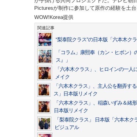
が手掛ける共同プロジェクトだ。テレビ朝日が
Picturesが制作に参加して原作の経験を
WOW!Korea提供
関連記事
“梨泰院クラス”の日本版「六本木ク
「コラム」康熙奉（カン・ヒボン）のオ
ス』」
「六本木クラス」、ヒロインの一人
メイク
「六本木クラス」、主人公を翻弄する
ス」日本版リメイク
「六本木クラス」、稲森いずみ＆緒形
日本版リメイク
「梨泰院クラス」 日本版「六本木ク
ビジュアル