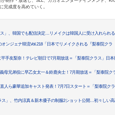
制作・放送し、SLL、カカオエンターテインメント、Kro
土台に完成度を高めていく。
ラス」、韓国でも配信決定…リメイクは韓国人に受け入れられ
ンジェナ韓流Vol.218「日本でリメイクされる『梨泰院クラ
に平手友梨奈！テレビ朝日で7月期放送＝「梨泰院クラス」日本
義母兄弟役に早乙女太一＆鈴鹿央士！7月期放送＝「梨泰院ク
直人ら豪華追加キャスト発表！7月7日スタート＝「梨泰院ク
ラス」、竹内涼真＆新木優子の制服2ショット公開…初々しい高