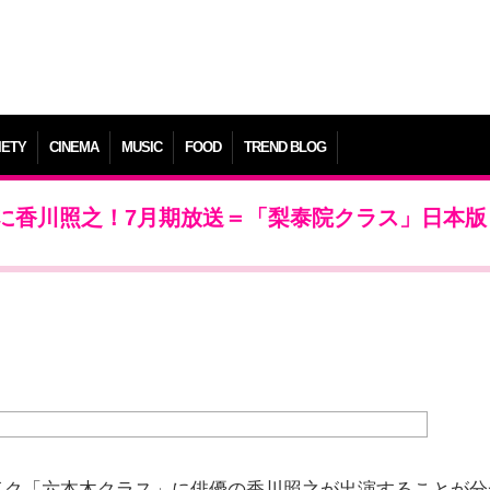
IETY
CINEMA
MUSIC
FOOD
TREND BLOG
に香川照之！7月期放送＝「梨泰院クラス」日本版
イク「六本木クラス」に俳優の香川照之が出演することが分