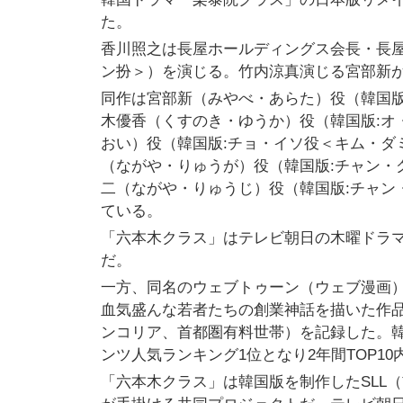
た。
香川照之は長屋ホールディングス会長・長屋
ン扮＞）を演じる。竹内涼真演じる宮部新
同作は宮部新（みやべ・あらた）役（韓国版
木優香（くすのき・ゆうか）役（韓国版:オ
おい）役（韓国版:チョ・イソ役＜キム・ダ
（ながや・りゅうが）役（韓国版:チャン・
二（ながや・りゅうじ）役（韓国版:チャン
ている。
「六本木クラス」はテレビ朝日の木曜ドラマ
だ。
一方、同名のウェブトゥーン（ウェブ漫画
血気盛んな若者たちの創業神話を描いた作品。2
ンコリア、首都圏有料世帯）を記録した。韓国
ンツ人気ランキング1位となり2年間TOP1
「六本木クラス」は韓国版を制作したSLL