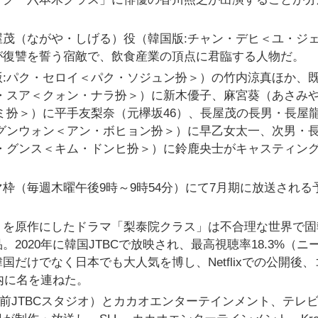
茂（ながや・しげる）役（韓国版:チャン・デヒ＜ユ・ジ
が復讐を誓う宿敵で、飲食産業の頂点に君臨する人物だ。
:パク・セロイ＜パク・ソジュン扮＞）の竹内涼真ほか、
・スア＜クォン・ナラ扮＞）に新木優子、麻宮葵（あさみ
ミ扮＞）に平手友梨奈（元欅坂46）、長屋茂の長男・長屋
グンウォン＜アン・ボヒョン扮＞）に早乙女太一、次男・
・グンス＜キム・ドンヒ扮＞）に鈴鹿央士がキャスティン
枠（毎週木曜午後9時～9時54分）にて7月期に放送される
）を原作にしたドラマ「梨泰院クラス」は不合理な世界で固
020年に韓国JTBCで放映され、最高視聴率18.3%（ニ
だけでなく日本でも大人気を博し、Netflixでの公開後、
0内に名を連ねた。
（前JTBCスタジオ）とカカオエンターテインメント、テレ