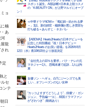
【情報】韓国美容トレンドを体験できる新
スポット誕生。AI肌診断×日本未上陸コスメ
の「K-BEAUTY ON」が上野マルイにオープ
ン！
ェミョ
≪中華ドラマNOW≫「蜀紅錦～紡がれる夢
～」3話、新任錦官・楊静瀾が悪しき慣習を
既に楠
打ち破る＝あらすじ・ネタバレ
や・あ
龍河
【ABEMA】Hearts2Heartsの日本デビューを
記念した特別番組『祝！日本デビュー
長屋龍
Hearts2Hearts のお笑い道場』を2026年8月
グされ
12日（水）夜10時20分より放送決定
「会社売上の10％を要求」パク・ナレの元
予定
マネジャー2人、恐喝未遂で起訴…1人は拘
束
執と
女優ソン・ヘギョ、白Tにジーンズでも美
ールセ
しい…オフシーズンのない女神
コンテ
“カッコよすぎてどうしよう”…俳優ソ・ガン
ジュン、予告編一つに…韓国ドラマファン
が“ざわつき”（動画あり）
ビ朝日