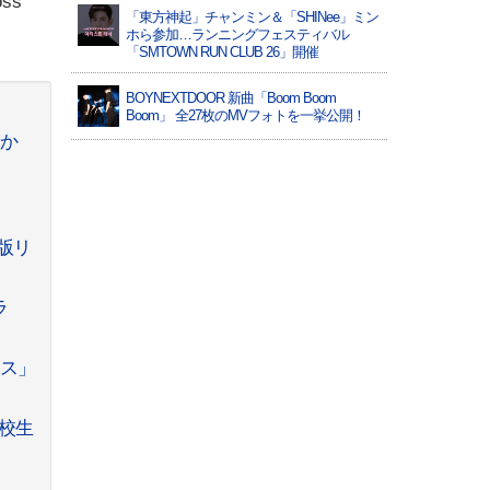
ss
「東方神起」チャンミン＆「SHINee」ミン
ホら参加…ランニングフェスティバル
「SMTOWN RUN CLUB 26」開催
BOYNEXTDOOR 新曲「Boom Boom
Boom」 全27枚のMVフォトを一挙公開！
るか
版リ
ラ
ラス」
校生