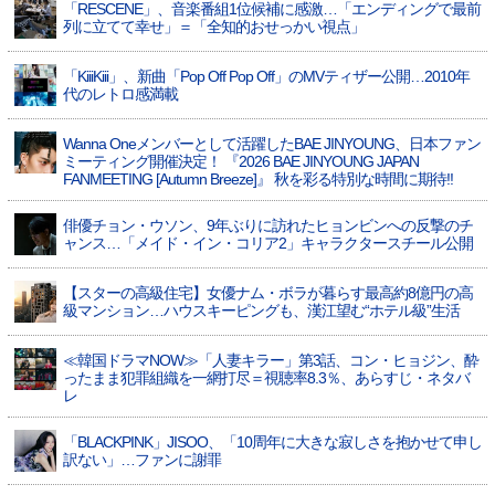
「RESCENE」、音楽番組1位候補に感激…「エンディングで最前
列に立てて幸せ」＝「全知的おせっかい視点」
「KiiiKiii」、新曲「Pop Off Pop Off」のMVティザー公開…2010年
代のレトロ感満載
Wanna Oneメンバーとして活躍したBAE JINYOUNG、日本ファン
ミーティング開催決定！ 『2026 BAE JINYOUNG JAPAN
FANMEETING [Autumn Breeze]』 秋を彩る特別な時間に期待!!
俳優チョン・ウソン、9年ぶりに訪れたヒョンビンへの反撃のチ
ャンス…「メイド・イン・コリア2」キャラクタースチール公開
【スターの高級住宅】女優ナム・ボラが暮らす最高約8億円の高
級マンション…ハウスキーピングも、漢江望む“ホテル級”生活
≪韓国ドラマNOW≫「人妻キラー」第3話、コン・ヒョジン、酔
ったまま犯罪組織を一網打尽＝視聴率8.3％、あらすじ・ネタバ
レ
「BLACKPINK」JISOO、「10周年に大きな寂しさを抱かせて申し
訳ない」…ファンに謝罪