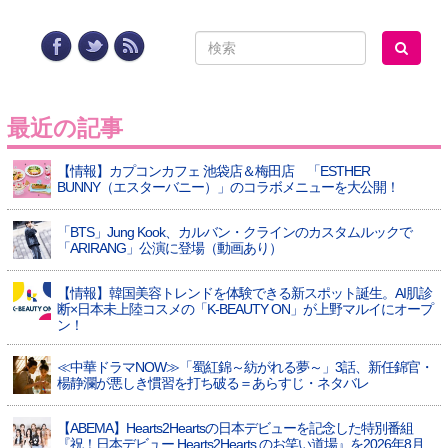
最近の記事
【情報】カプコンカフェ 池袋店＆梅田店 「ESTHER
BUNNY（エスターバニー）」のコラボメニューを大公開！
「BTS」Jung Kook、カルバン・クラインのカスタムルックで
「ARIRANG」公演に登場（動画あり）
【情報】韓国美容トレンドを体験できる新スポット誕生。AI肌診
断×日本未上陸コスメの「K-BEAUTY ON」が上野マルイにオープ
ン！
≪中華ドラマNOW≫「蜀紅錦～紡がれる夢～」3話、新任錦官・
楊静瀾が悪しき慣習を打ち破る＝あらすじ・ネタバレ
【ABEMA】Hearts2Heartsの日本デビューを記念した特別番組
『祝！日本デビュー Hearts2Hearts のお笑い道場』を2026年8月