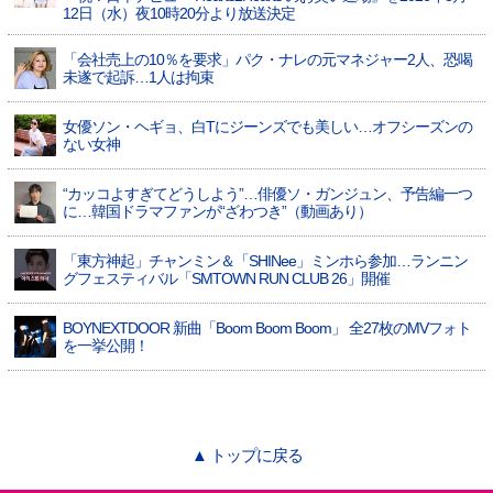
12日（水）夜10時20分より放送決定
「会社売上の10％を要求」パク・ナレの元マネジャー2人、恐喝
未遂で起訴…1人は拘束
女優ソン・ヘギョ、白Tにジーンズでも美しい…オフシーズンの
ない女神
“カッコよすぎてどうしよう”…俳優ソ・ガンジュン、予告編一つ
に…韓国ドラマファンが“ざわつき”（動画あり）
「東方神起」チャンミン＆「SHINee」ミンホら参加…ランニン
グフェスティバル「SMTOWN RUN CLUB 26」開催
BOYNEXTDOOR 新曲「Boom Boom Boom」 全27枚のMVフォト
を一挙公開！
▲ トップに戻る