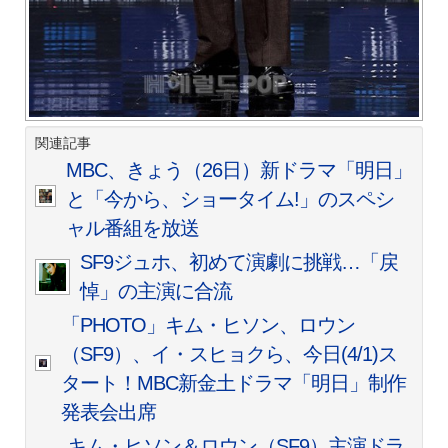
関連記事
MBC、きょう（26日）新ドラマ「明日」
と「今から、ショータイム!」のスペシ
ャル番組を放送
SF9ジュホ、初めて演劇に挑戦…「戻
悼」の主演に合流
「PHOTO」キム・ヒソン、ロウン
（SF9）、イ・スヒョクら、今日(4/1)ス
タート！MBC新金土ドラマ「明日」制作
発表会出席
キム・ヒソン＆ロウン（SF9）主演ドラ