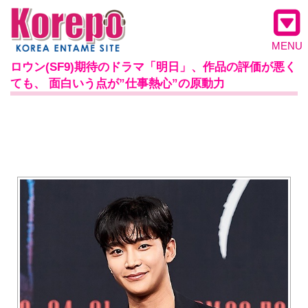
MENU
ロウン(SF9)期待のドラマ「明日」、作品の評価が悪く
ても、 面白いう点が”仕事熱心”の原動力