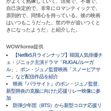
がよくて熟練していて、活発で、不遜で、
自己決定的で、非常にロマンティックで、
原則的で、同情心を持っている。彼の映画
はいつもこうだった。世の中が追いつくと
きになったようだ」と紹介した。
WOW!korea提供
【Netflix5月ラインナップ】韓国人気俳優チ
ェ・ジニョク主演ドラマ「RUGAL/ルーガ
ル」、ポン・ジュノ監督映画「スノーピアサ
ー」など配信作品を紹介
映画『パラサイト』のポン・ジュノ監督、
新型肺炎の克服に向けた応援リレー映像に参
加
防弾少年団（BTS）から新型コロナ応援リ