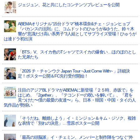
ジェジュン、花と共にしたコンテンツプレビューを公開
ABEMAオリジナル“15分ドラマ”橋本環奈&チェ・ジョンヒョプ
『バカンスの法則』に、コムドットのひゅうが&ゆうた、鈴々木
響が“意識だけ高い系男子”3人組としてサプライズ登場！ひゅうが
は連ドラ初出演
「BTS」V、スイカ色のTシャツでスイカの爆食い…ほのぼのとし
た兄弟たち
「2026 チ・チャンウク Japan Tour ~Just Come With~ 」詳細決
定！ポスター公開＆FC先行受付開始！
注目のアジアBLドラマがABEMAに新登場『２５時、赤坂で』を
はじめ、『2gether』、『テコンドーの呪いを解いて』、『君を
見つけた〜僕の最愛の友達〜』ら、日本・韓国・中国・タイの人
気作品が勢揃い
「そうだね、離婚しよう」イ・ミンジョン＆キム・ジソク、複雑
な表情で「別れの決意」…雪原ポスター公開
「最高の頭脳派」イ・チェミン、メンバーと制作陣をつなぐ“外