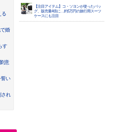
【注目アイテム】コ・ソヨンが使ったバッ
グ、販売量4倍に…約5万円の旅行用スーツ
える
ケースにも注目
地で婚
らす
を劉意
を誓い
刑され