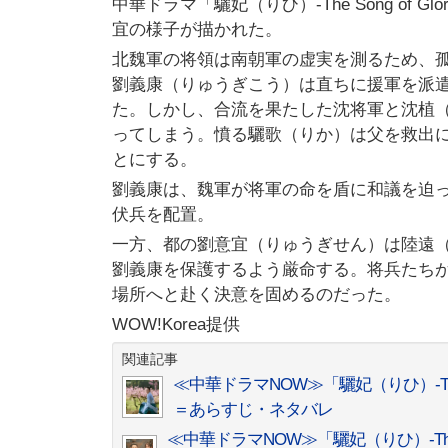
中華ドラマ「驪妃（りひ）-The Song of
宜の様子が描かれた。
北魏軍の将領は南朝軍の虚実を測るため、
劉義康（りゅうぎこう）は直ちに援軍を派
た。しかし、合流を果たした沈将軍と沈植
ってしまう。憤る驪歌（りか）は父を救出
とにする。
劉義康は、魏軍が将軍の命を盾に和議を迫
伏兵を配置。
一方、都の劉意宜（りゅうぎせん）は陸遠
劉義康を保護するよう厳命する。将兵たち
場所へと赴く決意を固めるのだった。
WOW!Korea提供
関連記事
≪中華ドラマNOW≫「驪妃（りひ）-The
＝あらすじ・ネタバレ
≪中華ドラマNOW≫「驪妃（りひ）-The 