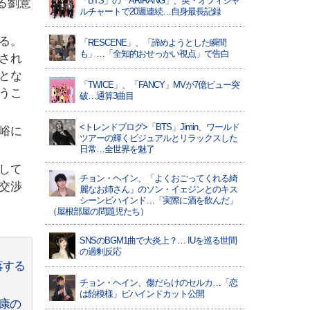
「BTS」の「ARIRANG」、英・オフィシャ
する劉意
ルチャートで20週連続…自身最長記録
る。
「RESCENE」、「諦めようとした瞬間
も」…「全知的おせっかい視点」で告白
され
とな
「TWICE」、「FANCY」MVが7億ビュー突
うこ
破…通算3曲目
<トレンドブログ>「BTS」Jimin、ワールド
峪に
ツアーの輝くビジュアルとリラックスした
日常…全世界を魅了
して
チョン・ヘイン、「よくおごってくれる綺
交渉
麗なお姉さん」のソン・イェジンとのキス
シーンビハインド…「実際に酒を飲んだ」
（屋根部屋の問題児たち）
SNSのBGM1曲で大炎上？… IUを巡る世間
の過剰反応
落する
チョン・ヘイン、傷だらけのセルカ…「恋
は飴模様」ビハインドカット公開
義康の