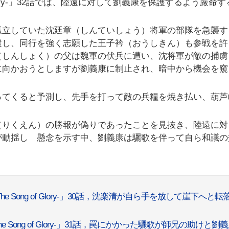
 Glory-」32話では、陸遠に対して劉義康を保護するよう厳命
孤立していた沈廷章（しんていしょう）将軍の部隊を急襲す
遣し、同行を強く志願した王子衿（おうしきん）も参戦を許
（しんしょく）の父は魏軍の伏兵に遭い、沈将軍が敵の捕虜
に向かおうとしますが劉義康に制止され、暗中から機会を窺
ってくると予測し、先手を打って敵の兵糧を焼き払い、葫芦
（りくえん）の勝報が偽りであったことを見抜き、陸遠に対
が動揺し 懸念を示す中、劉義康は驪歌を伴って自ら和議の
 Song of Glory-」30話，沈楽清が自ら手を放して崖下へと転
Song of Glory-」31話，罠にかかった驪歌が師兄の助けと劉