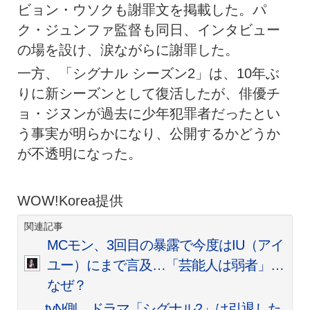
ビョン・ウソクも謝罪文を掲載した。パ
ク・ジュンファ監督も同日、インタビュー
の場を設け、涙ながらに謝罪した。
一方、「シグナル シーズン2」は、10年ぶ
りに新シーズンとして復活したが、俳優チ
ョ・ジヌンが過去に少年犯罪者だったとい
う事実が明らかになり、公開するかどうか
が不透明になった。
WOW!Korea提供
関連記事
MCモン、3回目の暴露で今度はIU（アイ
ユー）にまで言及…「芸能人は弱者」…
なぜ？
tvN側、ドラマ「シグナル2」は引退した