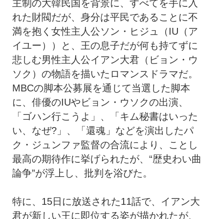
主制の大韓民国を背景に、すべてを手に入
れた財閥だが、身分は平民であることに不
満を抱く女性主人公ソン・ヒジュ（IU（ア
イユー））と、王の息子だが何も持てずに
悲しむ男性主人公イアン大君（ビョン・ウ
ソク）の物語を描いたロマンスドラマだ。
MBCの脚本公募展を通じて当選した脚本
に、俳優のIUやビョン・ウソクの出演、
「ゴハン行こうよ」、「キム秘書はいった
い、なぜ?」、「還魂」などを演出したパ
ク・ジュンファ監督の合流により、ことし
最高の期待作に挙げられたが、“歴史わい曲
論争”が浮上し、批判を浴びた。
特に、15日に放送された11話で、イアン大
君が新しい王に即位する姿が描かれたが、