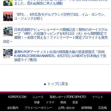
ました」思わぬ報告に本人も感動
「BTS」、8月広告モデルブランド評判で1位…イム・ヨンウン、
ユ・ジェソクが続く
日本武道館デビューショーケース開催記念！期待のボーイズグル
ープ「VIBY」の店舗ラッピングを8月11日（火）から期間限定で
展開！～全国で買える！ファミリーマート限定ブロマイドも発売
決定～
豪華K-POPアーティスト出演の韓国最大級の音楽授賞式『2026
K-WORLD DREAM AWARDS』8月27日にU-NEXTが日本独占で見
放題ライブ配信
▲ トップに戻る
KOREPO.COM
ニュース
取材レポート/TOPICS/PHOTO
イベント
俳優
ドラマ
映画
音楽
会社案内
プライバシーポリシー
お問い合わせ
採用情報
広告掲