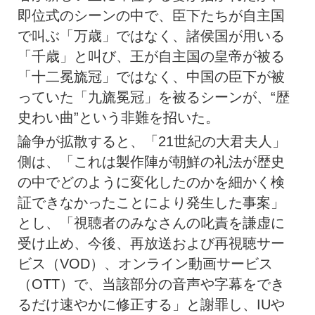
即位式のシーンの中で、臣下たちが自主国
で叫ぶ「万歳」ではなく、諸侯国が用いる
「千歳」と叫び、王が自主国の皇帝が被る
「十二冕旒冠」ではなく、中国の臣下が被
っていた「九旒冕冠」を被るシーンが、“歴
史わい曲”という非難を招いた。
論争が拡散すると、「21世紀の大君夫人」
側は、「これは製作陣が朝鮮の礼法が歴史
の中でどのように変化したのかを細かく検
証できなかったことにより発生した事案」
とし、「視聴者のみなさんの叱責を謙虚に
受け止め、今後、再放送および再視聴サー
ビス（VOD）、オンライン動画サービス
（OTT）で、当該部分の音声や字幕をでき
るだけ速やかに修正する」と謝罪し、IUや