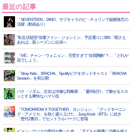
最近の記事
「SEVENTEEN」DINO、サブキャラのピ・チョリンで縦横無尽の
活躍（動画あり）
“私生活疑惑”俳優ファン・ジョンミン、予定通りにSBS「暇さえ
あれば」新シーズンに出演へ
「IVE」チャン・ウォニョン、完璧すぎて“自我陶酔”？…「どれが
花でしょう」
「Stray Kids」3RACHA、Spotifyビデオポッドキャスト「3RACHA
Session」を初公開
パク・ソダム、次女は冷徹な戦略家…「慶州紀行」で魅せるスカ
ッとする爽快なハマり役
「TOMORROW X TOGETHER」ヨンジュン、「グッドモーニン
グ・アメリカ」を熱く盛り上げた…Jung Kook（BTS）に続き
「歴代2番目」でセントラルパークに登場
ビョン・ウソクの寄付が救った命…「子どもが無事に治療を終え