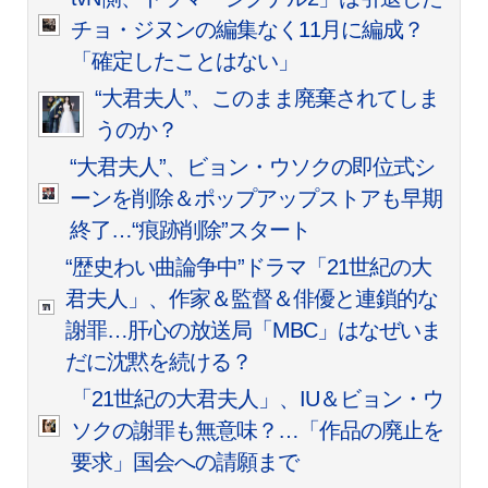
チョ・ジヌンの編集なく11月に編成？
「確定したことはない」
“大君夫人”、このまま廃棄されてしま
うのか？
“大君夫人”、ビョン・ウソクの即位式シ
ーンを削除＆ポップアップストアも早期
終了…“痕跡削除”スタート
“歴史わい曲論争中”ドラマ「21世紀の大
君夫人」、作家＆監督＆俳優と連鎖的な
謝罪…肝心の放送局「MBC」はなぜいま
だに沈黙を続ける？
「21世紀の大君夫人」、IU＆ビョン・ウ
ソクの謝罪も無意味？…「作品の廃止を
要求」国会への請願まで