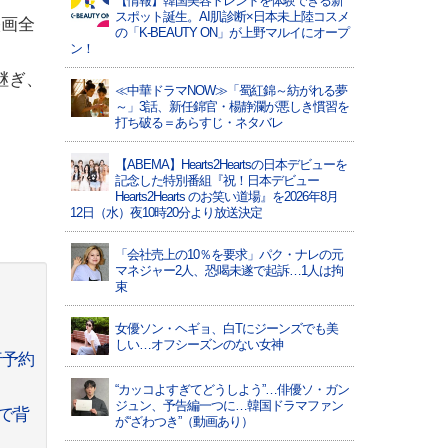
【情報】韓国美容トレンドを体験できる新
スポット誕生。AI肌診断×日本未上陸コスメ
映画全
の「K-BEAUTY ON」が上野マルイにオープ
ン！
継ぎ、
≪中華ドラマNOW≫「蜀紅錦～紡がれる夢
～」3話、新任錦官・楊静瀾が悪しき慣習を
打ち破る＝あらすじ・ネタバレ
【ABEMA】Hearts2Heartsの日本デビューを
記念した特別番組『祝！日本デビュー
Hearts2Hearts のお笑い道場』を2026年8月
12日（水）夜10時20分より放送決定
「会社売上の10％を要求」パク・ナレの元
マネジャー2人、恐喝未遂で起訴…1人は拘
束
女優ソン・ヘギョ、白Tにジーンズでも美
しい…オフシーズンのない女神
行予約
“カッコよすぎてどうしよう”…俳優ソ・ガン
ジュン、予告編一つに…韓国ドラマファン
で背
が“ざわつき”（動画あり）