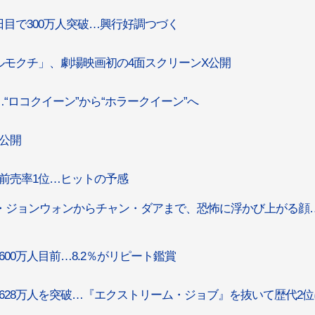
日目で300万人突破…興行好調つづく
モクチ」、劇場映画初の4面スクリーンX公開
“ロコクイーン”から“ホラークイーン”へ
公開
前売率1位…ヒットの予感
・ジョンウォンからチャン・ダアまで、恐怖に浮かび上がる顔
00万人目前…8.2％がリピート鑑賞
628万人を突破…『エクストリーム・ジョブ』を抜いて歴代2位