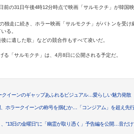
日前の31日午後4時12分時点で映画「サルモクチ」が韓国
男」の独走に続き、ホラー映画「サルモクチ」がバトンを受け
ている。
最後に遺した歌」などの競合作もすべて凌いだ。
げる「サルモクチ」は、4月8日に公開される予定だ。
ークイーンのギャップあふれるビジュアル…愛らしい魅力発散
開、ホラークイーンの称号を掴むか…「コンジアム」を超え先
、”13日の金曜日”に「幽霊が取り憑く」予告編を公開…音だけ