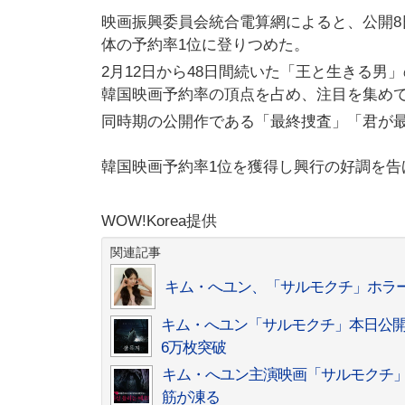
映画振興委員会統合電算網によると、公開8
体の予約率1位に登りつめた。
2月12日から48日間続いた「王と生きる
韓国映画予約率の頂点を占め、注目を集め
同時期の公開作である「最終捜査」「君が
韓国映画予約率1位を獲得し興行の好調を告
WOW!Korea提供
関連記事
キム・へユン、「サルモクチ」ホラ
キム・へユン「サルモクチ」本日公
6万枚突破
キム・へユン主演映画「サルモクチ」
筋が凍る