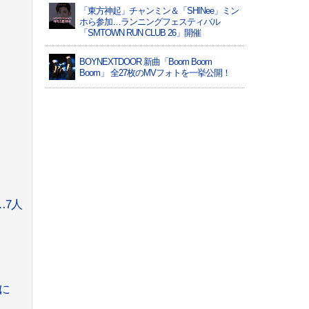
「東方神起」チャンミン＆「SHINee」ミン
ホら参加…ランニングフェスティバル
「SMTOWN RUN CLUB 26」開催
BOYNEXTDOOR 新曲「Boom Boom
Boom」 全27枚のMVフォトを一挙公開！
…7人
に