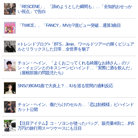
「RESCENE」、「諦めようとした瞬間も」…「全知的おせっか
い視点」で告白
「TWICE」、「FANCY」MVが7億ビュー突破…通算3曲目
<トレンドブログ>「BTS」Jimin、ワールドツアーの輝くビジュア
ルとリラックスした日常…全世界を魅了
チョン・ヘイン、「よくおごってくれる綺麗なお姉さん」のソ
ン・イェジンとのキスシーンビハインド…「実際に酒を飲んだ」
（屋根部屋の問題児たち）
SNSのBGM1曲で大炎上？… IUを巡る世間の過剰反応
チョン・ヘイン、傷だらけのセルカ…「恋は飴模様」ビハインド
カット公開
【注目アイテム】コ・ソヨンが使ったバッグ、販売量4倍に…約5
万円の旅行用スーツケースにも注目