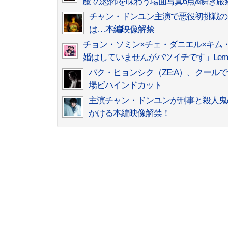
魔”の恐怖を味わう場面写真6点&瞬き
チャン・ドンユン主演で悪役初挑戦の
は…本編映像解禁
チョン・ソミン×チェ・ダニエル×キム
婚はしていませんがバツイチです」Lem
パク・ヒョンシク（ZE:A）、クー
場ビハインドカット
主演チャン・ドンユンが刑事と殺人鬼
かける本編映像解禁！