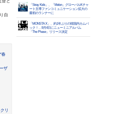
監督と
「Stray Kids」、「Melon」グローバルKチャ
ート主導ファンコミュニケーション拡大の
最初のランナーに
り自
「MONSTA X」、約1年ぶりの韓国内カムバ
ック！…9月4日にニューミニアルバム
「The Phase」リリース決定
“春
ーザ
ックリ