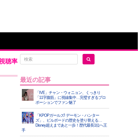
視聴率
最近の記事
「IVE」チャン・ウォニョン、くっきり
「11字腹筋」に視線集中…完璧すぎるプロ
ポーションでファン魅了
「KPOPガールズ! デーモン・ハンター
ズ」、ビルボードの歴史を塗り替える…
Disney超えまであと一歩！歴代最長1位へ王
手