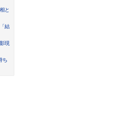
相と
ィ「結
撮影現
持ち