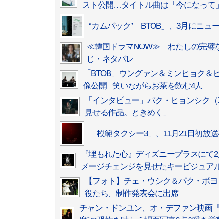
スト公開…タイトル曲は「今になって
“カムバック”「BTOB」、3月にニュ
≪韓国ドラマNOW≫「わたしの完璧な
じ・ネタバレ
「BTOB」ウングァン＆ミンヒョク＆
像公開...笑いながらお茶を飲む4人
「インタビュー」パク・ヒョンシク（
見せる作品。ときめく」
「模範タクシー3」、11月21日初放
『埋もれた心』ディズニープラスにて2
メージチェンジを見せたキービジュア
【フォト】チェ・ウシク＆パク・ボヨン
役たち、制作発表会に出席
チャン・ドンユン、オ・デファン映画『