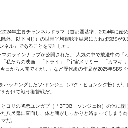
024年主要チャンネルドラマ（首都圏基準、2024年に始
除外、以下同じ）の世帯平均視聴率結果によればSBSが9.
ャンネル」であることを立証した。
Sドラマのラインナップが公開された。 人気の中で放送中の「
」「私たちの映画」「トライ」「宇宙メリミー」「カマキリ
今日から人間ですが…」など歴代級の作品が2025年SBSド
をハッキングしたソ·ドンジュ（パク・ヒョンシク扮）が、
てをかけて戦う復讐戦だ。
とヨリの初恋ユンガプ（「BTOB」ソンジェ扮）の体に閉
いた八尺鬼に直面し、体と魂がしっかりと絡まってしまう肉
ラマだ。