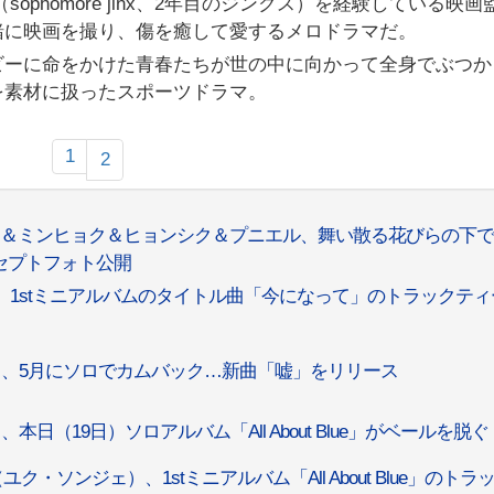
phomore jinx、2年目のジンクス）を経験している映画
緒に映画を撮り、傷を癒して愛するメロドラマだ。
ビーに命をかけた青春たちが世の中に向かって全身でぶつか
を素材に扱ったスポーツドラマ。
1
2
ァン＆ミンヒョク＆ヒョンシク＆プニエル、舞い散る花びらの下で
ンセプトフォト公開
ェ、1stミニアルバムのタイトル曲「今になって」のトラックティ
ジェ、5月にソロでカムバック…新曲「嘘」をリリース
日（19日）ソロアルバム「All About Blue」がベールを脱ぐ
・ソンジェ）、1stミニアルバム「All About Blue」のトラ