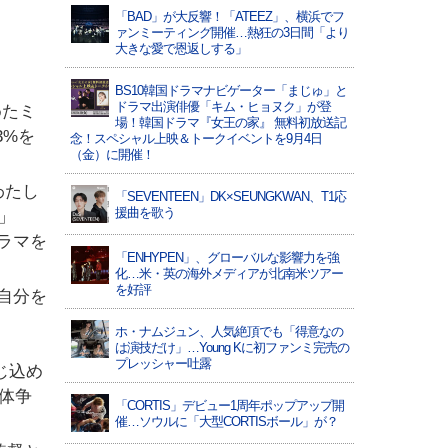
「BAD」が大反響！「ATEEZ」、横浜でフ
ァンミーティング開催…熱狂の3日間「より
大きな愛で恩返しする」
BS10韓国ドラマナビゲーター「まじゅ」と
ドラマ出演俳優「キム・ヒョヌク」が登
めたミ
場！韓国ドラマ『女王の家』 無料初放送記
3%を
念！スペシャル上映＆トークイベントを9月4日
（金）に開催！
わたし
「SEVENTEEN」DK×SEUNGKWAN、T1応
援曲を歌う
」
ラマを
「ENHYPEN」、グローバルな影響力を強
化…米・英の海外メディアが北南米ツアー
を好評
自分を
ホ・ナムジュン、人気絶頂でも「得意なの
は演技だけ」…Young Kに初ファンミ完売の
プレッシャー吐露
じ込め
体争
「CORTIS」デビュー1周年ポップアップ開
催…ソウルに「大型CORTISボール」が？