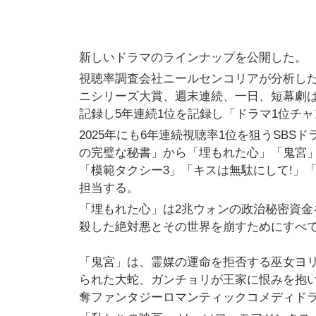
新しいドラマのラインナップを公開した。
視聴率調査会社ニールセンコリアが分析した2
ニシリーズ大賞、週末連続、一日、短幕劇は
記録し5年連続1位を記録し「ドラマ1位チ
2025年にも6年連続視聴率1位を狙うSB
の完璧な秘書」から「埋もれた心」「鬼宮
「模範タクシー3」「キスは無駄にして!」「
担当する。
「埋もれた心」は2兆ウォンの政治秘密資金
殺した絶対悪とその世界を崩すためにすべ
「鬼宮」は、霊媒の運命を拒否する巫女ヨリ
られた大蛇、ガンチョリが王家に恨みを抱
奪ファンタジーロマンティックコメディド