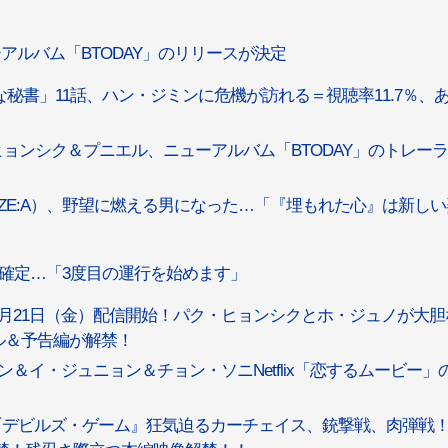
」
ーアルバム「BTODAY」のリリースが決定
秘書」11話、ハン・ジミンに危機が訪れる＝視聴率11.7％、
ヒョンシク＆プニエル、ニューアルバム「BTODAY」のトレー
ZE:A）、野望に燃える男になった…「『埋もれた心』は新しい
送確定…「3度目の運行を始めます」
月21日（金）配信開始！パク・ヒョンシクとホ・ジュノが大胆
ル＆予告編が解禁！
＆イ・ジュニョン＆チョン・ソニNetflix「恋するムービー」
デビルズ・ゲーム』狂気迫るカーチェイス、銃撃戦、肉弾戦！