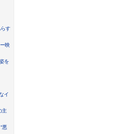
あらす
ラー映
姿を
なイ
の主
“悪