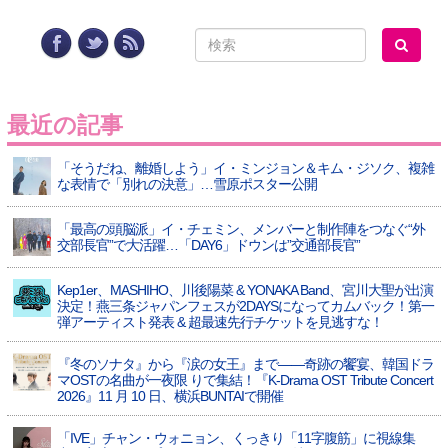
最近の記事
「そうだね、離婚しよう」イ・ミンジョン＆キム・ジソク、複雑
な表情で「別れの決意」…雪原ポスター公開
「最高の頭脳派」イ・チェミン、メンバーと制作陣をつなぐ“外
交部長官”で大活躍…「DAY6」ドウンは”交通部長官”
Kep1er、MASHIHO、川後陽菜 & YONAKA Band、宮川大聖が出演
決定！燕三条ジャパンフェスが2DAYSになってカムバック！第一
弾アーティスト発表 & 超最速先行チケットを見逃すな！
『冬のソナタ』から『涙の女王』まで――奇跡の饗宴、韓国ドラ
マOSTの名曲が一夜限 りで集結！『K-Drama OST Tribute Concert
2026』11 月 10 日、横浜BUNTAIで開催
「IVE」チャン・ウォニョン、くっきり「11字腹筋」に視線集