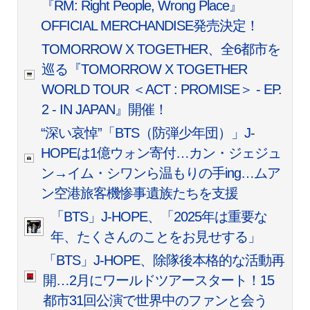
『RM: Right People, Wrong Place』
OFFICIAL MERCHANDISE発売決定！
TOMORROW X TOGETHER、全6都市を
巡る『TOMORROW X TOGETHER
WORLD TOUR ＜ACT : PROMISE＞ - EP.
2 - IN JAPAN』開催！
“深い哀悼”「BTS（防弾少年団）」J-
HOPEは1億ウォン寄付…カン・ジェジュ
ン→イム・シワンら温もりの手ing…ムア
ン空港旅客機惨事遺族たちを支援
「BTS」J-HOPE、「2025年は重要な
年、たくさんのことをお見せする」
「BTS」J-HOPE、除隊後本格的な活動再
開…2月にワールドツアースタート！15
都市31回公演で世界中のファンと会う