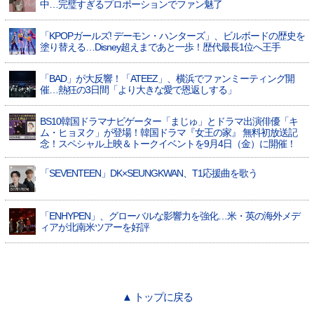
中…完璧すぎるプロポーションでファン魅了
「KPOPガールズ! デーモン・ハンターズ」、ビルボードの歴史を
塗り替える…Disney超えまであと一歩！歴代最長1位へ王手
「BAD」が大反響！「ATEEZ」、横浜でファンミーティング開
催…熱狂の3日間「より大きな愛で恩返しする」
BS10韓国ドラマナビゲーター「まじゅ」とドラマ出演俳優「キ
ム・ヒョヌク」が登場！韓国ドラマ『女王の家』 無料初放送記
念！スペシャル上映＆トークイベントを9月4日（金）に開催！
「SEVENTEEN」DK×SEUNGKWAN、T1応援曲を歌う
「ENHYPEN」、グローバルな影響力を強化…米・英の海外メデ
ィアが北南米ツアーを好評
▲ トップに戻る