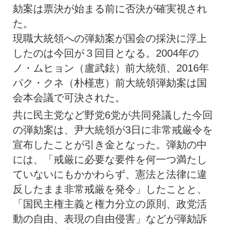
劾案は票決が始まる前に否決が確実視され
た。
現職大統領への弾劾案が国会の採決に浮上
したのは今回が３回目となる。2004年の
ノ・ムヒョン（盧武鉉）前大統領、2016年
パク・クネ（朴槿恵）前大統領弾劾案は国
会本会議で可決された。
共に民主党など野党6党が共同発議した今回
の弾劾案は、尹大統領が3日に非常戒厳令を
宣布したことが引き金となった。弾劾の中
には、「戒厳に必要な要件を何一つ満たし
ていないにもかかわらず、憲法と法律に違
反したまま非常戒厳を発令」したことと、
「国民主権主義と権力分立の原則、政党活
動の自由、表現の自由侵害」などが弾劾訴