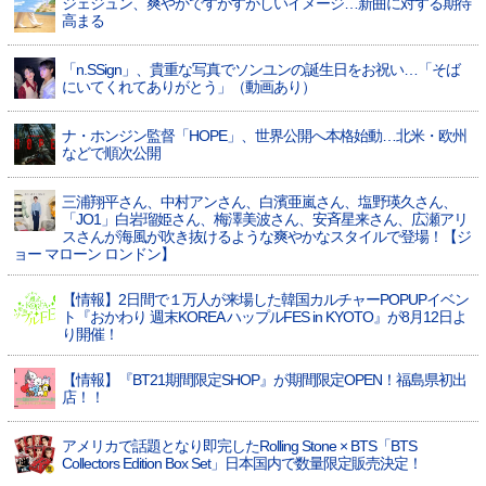
ジェジュン、爽やかですがすがしいイメージ…新曲に対する期待
高まる
「n.SSign」、貴重な写真でソンユンの誕生日をお祝い…「そば
にいてくれてありがとう」（動画あり）
ナ・ホンジン監督「HOPE」、世界公開へ本格始動…北米・欧州
などで順次公開
三浦翔平さん、中村アンさん、白濱亜嵐さん、塩野瑛久さん、
「JO1」白岩瑠姫さん、梅澤美波さん、安斉星来さん、広瀬アリ
スさんが海風が吹き抜けるような爽やかなスタイルで登場！【ジ
ョー マローン ロンドン】
【情報】2日間で１万人が来場した韓国カルチャーPOPUPイベン
ト『おかわり 週末KOREA ハップルFES in KYOTO』が8月12日よ
り開催！
【情報】『BT21期間限定SHOP』が期間限定OPEN！福島県初出
店！！
アメリカで話題となり即完したRolling Stone × BTS「BTS
Collectors Edition Box Set」日本国内で数量限定販売決定！