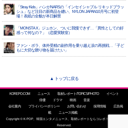
「Stray Kids」ハンがNARSの「インセイシャブル リキッドブラッ
シュ」など注目の新商品を纏い、NYLON JAPAN10月号に初登
場！表紙の全貌が本日解禁
「MONSTA X」ジュホン、ついに我慢できず…「異性としての好
感って何なの？」（恋愛実験室）
ファン・ボラ、体外受精の副作用を乗り越え涙の再挑戦…「子ど
もに大切な贈り物を届けたい」
▲ トップに戻る
KOREPO.COM
ニュース
取材レポート/TOPICS/PHOTO
イベント
俳優
ドラマ
映画
音楽
会社案内
プライバシーポリシー
お問い合わせ
採用情報
広告掲
載
ニュース掲載
Copyright © K-POP、韓国エンタメニュース、取材レポートならコレポ！ All Rights
Reserved.