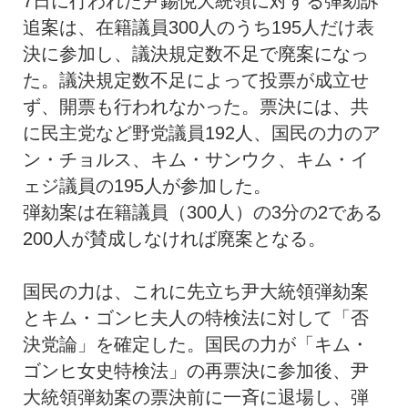
7日に行われた尹錫悦大統領に対する弾劾訴
追案は、在籍議員300人のうち195人だけ表
決に参加し、議決規定数不足で廃案になっ
た。議決規定数不足によって投票が成立せ
ず、開票も行われなかった。票決には、共
に民主党など野党議員192人、国民の力のア
ン・チョルス、キム・サンウク、キム・イ
ェジ議員の195人が参加した。
弾劾案は在籍議員（300人）の3分の2である
200人が賛成しなければ廃案となる。
国民の力は、これに先立ち尹大統領弾劾案
とキム・ゴンヒ夫人の特検法に対して「否
決党論」を確定した。国民の力が「キム・
ゴンヒ女史特検法」の再票決に参加後、尹
大統領弾劾案の票決前に一斉に退場し、弾