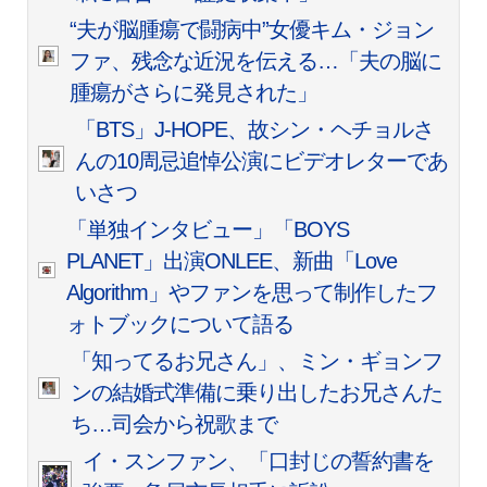
“夫が脳腫瘍で闘病中”女優キム・ジョン
ファ、残念な近況を伝える…「夫の脳に
腫瘍がさらに発見された」
「BTS」J-HOPE、故シン・ヘチョルさ
んの10周忌追悼公演にビデオレターであ
いさつ
「単独インタビュー」「BOYS
PLANET」出演ONLEE、新曲「Love
Algorithm」やファンを思って制作したフ
ォトブックについて語る
「知ってるお兄さん」、ミン・ギョンフ
ンの結婚式準備に乗り出したお兄さんた
ち…司会から祝歌まで
イ・スンファン、「口封じの誓約書を