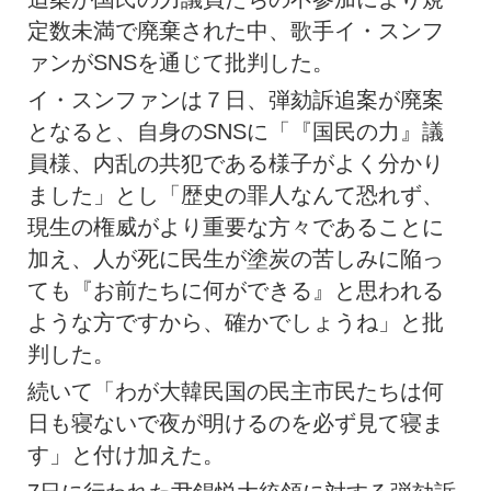
定数未満で廃棄された中、歌手イ・スンフ
ァンがSNSを通じて批判した。
イ・スンファンは７日、弾劾訴追案が廃案
となると、自身のSNSに「『国民の力』議
員様、内乱の共犯である様子がよく分かり
ました」とし「歴史の罪人なんて恐れず、
現生の権威がより重要な方々であることに
加え、人が死に民生が塗炭の苦しみに陥っ
ても『お前たちに何ができる』と思われる
ような方ですから、確かでしょうね」と批
判した。
続いて「わが大韓民国の民主市民たちは何
日も寝ないで夜が明けるのを必ず見て寝ま
す」と付け加えた。