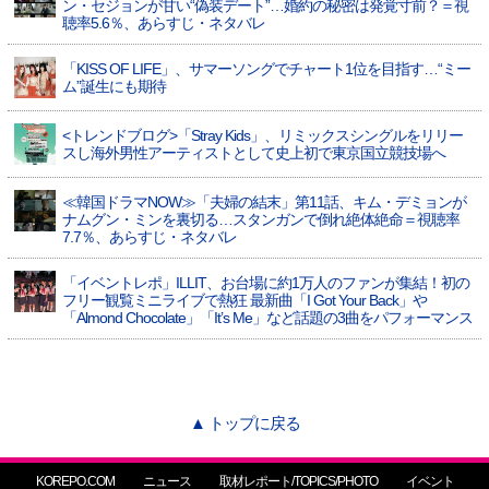
ン・セジョンが甘い“偽装デート”…婚約の秘密は発覚寸前？＝視
聴率5.6％、あらすじ・ネタバレ
「KISS OF LIFE」、サマーソングでチャート1位を目指す…“ミー
ム”誕生にも期待
<トレンドブログ>「Stray Kids」、リミックスシングルをリリー
スし海外男性アーティストとして史上初で東京国立競技場へ
≪韓国ドラマNOW≫「夫婦の結末」第11話、キム・デミョンが
ナムグン・ミンを裏切る…スタンガンで倒れ絶体絶命＝視聴率
7.7％、あらすじ・ネタバレ
「イベントレポ」ILLIT、お台場に約1万人のファンが集結！初の
フリー観覧ミニライブで熱狂 最新曲「I Got Your Back」や
「Almond Chocolate」「It’s Me」など話題の3曲をパフォーマンス
▲ トップに戻る
KOREPO.COM
ニュース
取材レポート/TOPICS/PHOTO
イベント