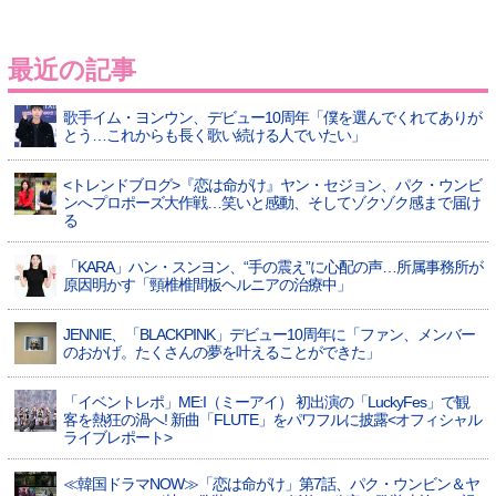
最近の記事
歌手イム・ヨンウン、デビュー10周年「僕を選んでくれてありが
とう…これからも長く歌い続ける人でいたい」
<トレンドブログ>『恋は命がけ』ヤン・セジョン、パク・ウンビ
ンへプロポーズ大作戦…笑いと感動、そしてゾクゾク感まで届け
る
「KARA」ハン・スンヨン、“手の震え”に心配の声…所属事務所が
原因明かす「頸椎椎間板ヘルニアの治療中」
JENNIE、「BLACKPINK」デビュー10周年に「ファン、メンバー
のおかげ。たくさんの夢を叶えることができた」
「イベントレポ」ME:I（ミーアイ） 初出演の「LuckyFes」で観
客を熱狂の渦へ! 新曲「FLUTE」をパワフルに披露<オフィシャル
ライブレポート>
≪韓国ドラマNOW≫「恋は命がけ」第7話、パク・ウンビン＆ヤ