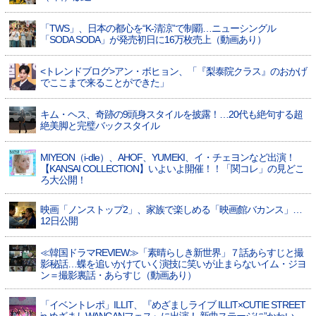
「TWS」、日本の都心を“K-清涼”で制覇…ニューシングル
「SODA SODA」が発売初日に16万枚売上（動画あり）
<トレンドブログ>アン・ボヒョン、「『梨泰院クラス』のおかげ
でここまで来ることができた」
キム・ヘス、奇跡の9頭身スタイルを披露！…20代も絶句する超
絶美脚と完璧バックスタイル
MIYEON（i-dle）、​AHOF​、YUMEKI、イ・チェヨンなど出演！
【KANSAI COLLECTION】いよいよ開催！！「関コレ」の見どこ
ろ大公開！
映画「ノンストップ2」、家族で楽しめる「映画館バカンス」…
12日公開
≪韓国ドラマREVIEW≫「素晴らしき新世界」７話あらすじと撮
影秘話…蝶を追いかけていく演技に笑いが止まらないイム・ジヨ
ン＝撮影裏話・あらすじ（動画あり）
「イベントレポ」ILLIT、『めざましライブ ILLIT×CUTIE STREET