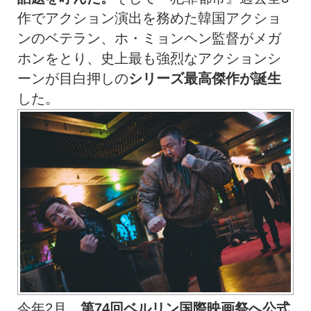
作でアクション演出を務めた韓国アクショ
ンのベテラン、ホ・ミョンヘン監督がメガ
ホンをとり、史上最も強烈なアクションシ
ーンが目白押しの
シリーズ最高傑作が誕生
した。
今年2月、
第
74
回ベルリン国際映画祭へ公式