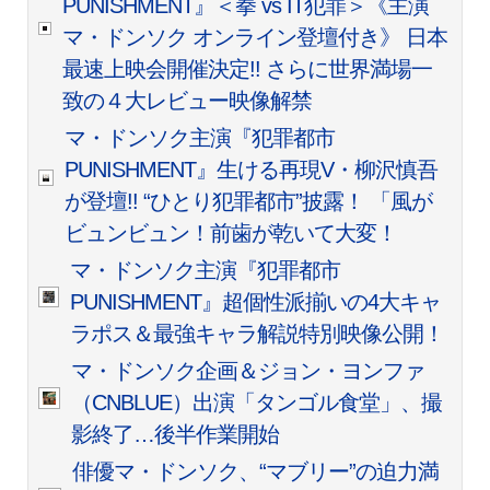
PUNISHMENT』＜拳 vs IT犯罪＞《主演
マ・ドンソク オンライン登壇付き》 日本
最速上映会開催決定!! さらに世界満場一
致の４大レビュー映像解禁
マ・ドンソク主演『犯罪都市
PUNISHMENT』生ける再現V・柳沢慎吾
が登壇!! “ひとり犯罪都市”披露！ 「風が
ビュンビュン！前歯が乾いて大変！
マ・ドンソク主演『犯罪都市
PUNISHMENT』超個性派揃いの4大キャ
ラポス＆最強キャラ解説特別映像公開！
マ・ドンソク企画＆ジョン・ヨンファ
（CNBLUE）出演「タンゴル食堂」、撮
影終了…後半作業開始
俳優マ・ドンソク、“マブリー”の迫力満