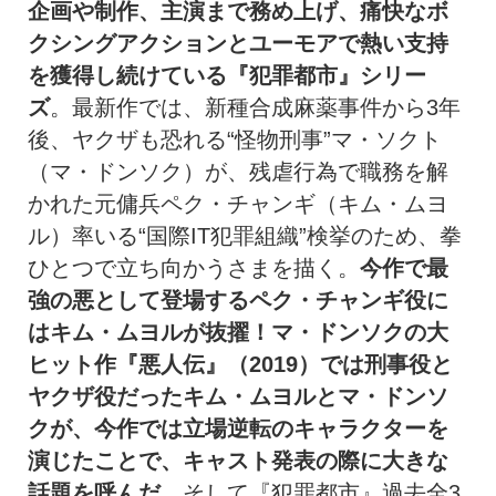
企画や制作、主演まで務め上げ、痛快なボ
クシングアクションとユーモアで熱い支持
を獲得し続けている『犯罪都市』シリー
ズ
。最新作では、新種合成麻薬事件から3年
後、ヤクザも恐れる“怪物刑事”マ・ソクト
（マ・ドンソク）が、残虐行為で職務を解
かれた元傭兵ペク・チャンギ（キム・ムヨ
ル）率いる“国際IT犯罪組織”検挙のため、拳
ひとつで立ち向かうさまを描く。
今作で最
強の悪として登場するペク・チャンギ役に
はキム・ムヨルが抜擢！マ・ドンソクの大
ヒット作『悪人伝』（
2019
）では刑事役と
ヤクザ役だったキム・ムヨルとマ・ドンソ
クが、今作では立場逆転のキャラクターを
演じたことで、キャスト発表の際に大きな
話題を呼んだ。
そして『犯罪都市』過去全3