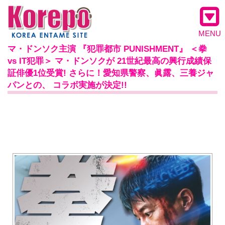
MENU
マ・ドンソク主演 『犯罪都市 PUNISHMENT』 ＜拳
vs IT犯罪＞ マ・ドンソクが 21世紀最高の興行成績保
証俳優1位受賞! さらに！愛知県警察、眞露、三養ジャ
パンとの、 コラボ実施が決定!!