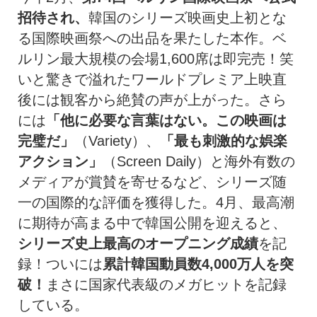
招待され、
韓国のシリーズ映画史上初とな
る国際映画祭への出品を果たした本作。ベ
ルリン最大規模の会場1,600席は即完売！笑
いと驚きで溢れたワールドプレミア上映直
後には観客から絶賛の声が上がった。さら
には
「他に必要な言葉はない。この映画は
完璧だ」
（Variety）、
「最も刺激的な娯楽
アクション」
（Screen Daily）と海外有数の
メディアが賞賛を寄せるなど、シリーズ随
一の国際的な評価を獲得した。4月、最高潮
に期待が高まる中で韓国公開を迎えると、
シリーズ史上最高のオープニング成績
を記
録！ついには
累計韓国動員数
4,000
万人を突
破！
まさに国家代表級のメガヒットを記録
している。