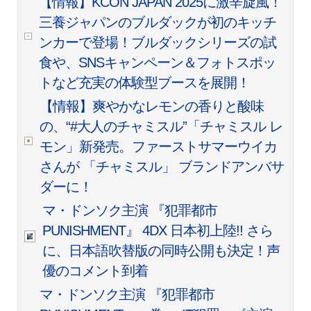
【情報】KCON JAPAN 2025に激辛旋風！
三養ジャパンのブルダックが初のキッチ
ンカーで登場！ブルダックシリーズの試
食や、SNSキャンペーン＆フォトスポッ
トなど充実の体験型ブースを展開！
【情報】爽やかなレモンの香りと酸味
の、“#大人のチャミスル”「チャミスル レ
モン」新発売。ファーストサマーウイカ
さんが 「チャミスル」 ブランドアンバサ
ダーに！
マ・ドンソク主演 『犯罪都市
PUNISHMENT』 4DX 日本初上陸!! さら
に、日本語吹替版の同時公開も決定！声
優のコメント到着
マ・ドンソク主演 『犯罪都市