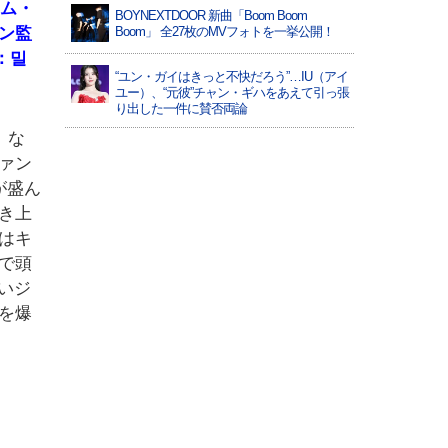
キム・
BOYNEXTDOOR 新曲「Boom Boom
ン監
Boom」 全27枚のMVフォトを一挙公開！
：밀
“ユン・ガイはきっと不快だろう”…IU（アイ
ユー）、“元彼”チャン・ギハをあえて引っ張
り出した一件に賛否両論
』な
ァン
が盛ん
き上
はキ
で頭
いジ
を爆