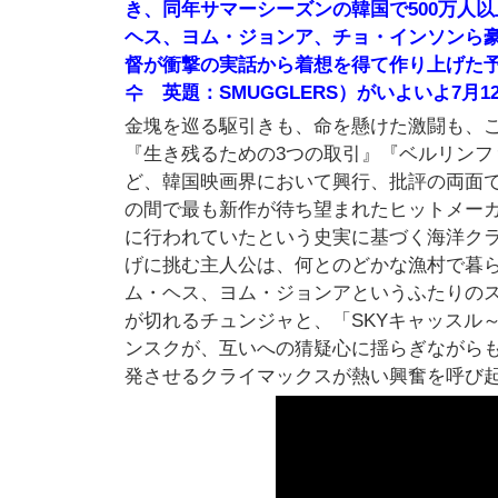
き、同年サマーシーズンの韓国で500万人
ヘス、ヨム・ジョンア、チョ・インソンら
督が衝撃の実話から着想を得て作り上げた予測
수 英題：SMUGGLERS）がいよいよ7
金塊を巡る駆引きも、命を懸けた激闘も、
『生き残るための3つの取引』『ベルリンフ
ど、韓国映画界において興行、批評の両面
の間で最も新作が待ち望まれたヒットメーカー
に行われていたという史実に基づく海洋ク
げに挑む主人公は、何とのどかな漁村で暮
ム・ヘス、ヨム・ジョンアというふたりの
が切れるチュンジャと、「SKYキャッスル
ンスクが、互いへの猜疑心に揺らぎながら
発させるクライマックスが熱い興奮を呼び