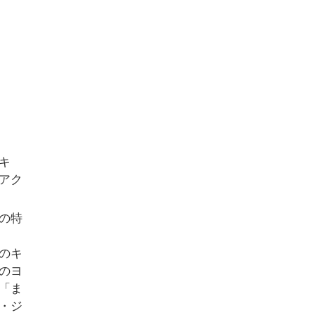
キ
アク
の特
のキ
のヨ
「ま
・ジ