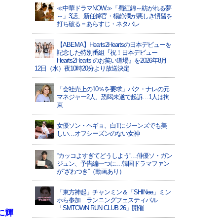
≪中華ドラマNOW≫「蜀紅錦～紡がれる夢
～」3話、新任錦官・楊静瀾が悪しき慣習を
打ち破る＝あらすじ・ネタバレ
【ABEMA】Hearts2Heartsの日本デビューを
記念した特別番組『祝！日本デビュー
Hearts2Hearts のお笑い道場』を2026年8月
12日（水）夜10時20分より放送決定
「会社売上の10％を要求」パク・ナレの元
マネジャー2人、恐喝未遂で起訴…1人は拘
束
女優ソン・ヘギョ、白Tにジーンズでも美
しい…オフシーズンのない女神
“カッコよすぎてどうしよう”…俳優ソ・ガン
ジュン、予告編一つに…韓国ドラマファン
が“ざわつき”（動画あり）
「東方神起」チャンミン＆「SHINee」ミン
ホら参加…ランニングフェスティバル
「SMTOWN RUN CLUB 26」開催
に輝