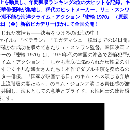
以上を動員し、年間興収ランキング3位の大ヒットを記録。
豪華俳優陣が集結し、稀代のヒットメーカー、リュ・スンワ
不能な海洋クライム・アクション『密輸 1970』 （原題
月12日（金）新宿ピカデリーほかにて全国公開！
こじれた友情も――決着をつけるのは海の中！
ァイル』『ベテラン』『モガディシュ 脱出までの14日間
で確かな成功を収めてきたリュ・スンワン監督。韓国映画フ
の『密輸 1970』は、1970年代の韓国の沖合で密輸犯罪
ライム・アクション！ しかも海底に沈められた密輸品の引
らすごく平凡な海女さんたち！本作でダブル主演を務めるの
スター俳優。『国家が破産する日』のキム・ヘス演じる奔放
～上流階級の妻たち～」のヨム・ジョンア演じる責任感の強
も共闘し、海女としての意地とプライド、女性同士の連帯感
起こす。