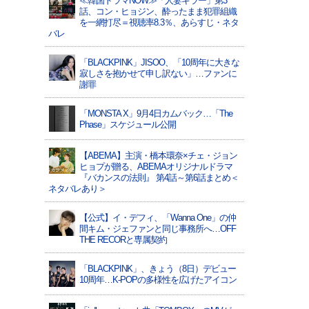
≪韓国ドラマNOW≫「人妻キラー」第3
話、コン・ヒョジン、酔ったまま犯罪組織
を一網打尽＝視聴率8.3％、あらすじ・ネタ
バレ
「BLACKPINK」JISOO、「10周年に大きな
寂しさを抱かせて申し訳ない」…ファンに
謝罪
「MONSTA X」9月4日カムバック…「The
Phase」スケジュール公開
【ABEMA】主演・橋本環奈×チェ・ジョン
ヒョプが贈る、ABEMAオリジナルドラマ
『バカンスの法則』 第4話～第6話まとめ＜
ネタバレあり＞
【公式】イ・デフィ、「Wanna One」の仲
間キム・ジェファンと同じ事務所へ…OFF
THE RECORと専属契約
「BLACKPINK」、きょう（8日）デビュー
10周年…K-POPの多様性を広げたアイコン