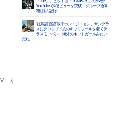
「i-dle」、ヒット曲「TOMBOY」のMVが
YouTubeで4億ビューを突破…グループ通算
3度目の記録
“妊娠説否認”歌手ホン・ジニョン、サングラ
スにクロップド丈のキャミソールを着てテ
ラスモッパン…海外のホットガールみたい
だね
TV「ミ