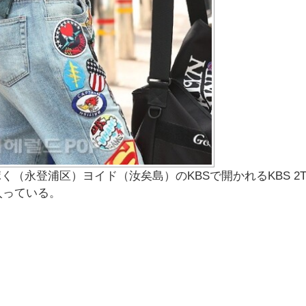
く（永登浦区）ヨイド（汝矣島）のKBSで開かれるKBS 2
入っている。