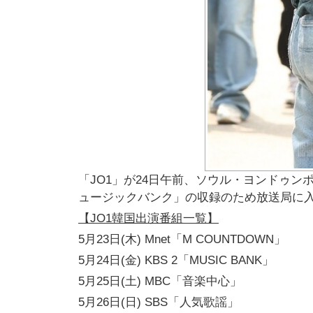
「JO1」が24日午前、ソウル・ヨンドゥンポ
ュージックバンク」の収録のため放送局に
【JO1韓国出演番組⼀覧】
5⽉23⽇(⽊) Mnet「M COUNTDOWN」
5⽉24⽇(⾦) KBS 2「MUSIC BANK」
5⽉25⽇(⼟) MBC「⾳楽中⼼」
5⽉26⽇(⽇) SBS「⼈気歌謡」