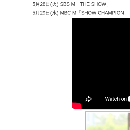
5⽉28⽇(⽕) SBS M「THE SHOW」
5⽉29⽇(⽔) MBC M「SHOW CHAMPION」