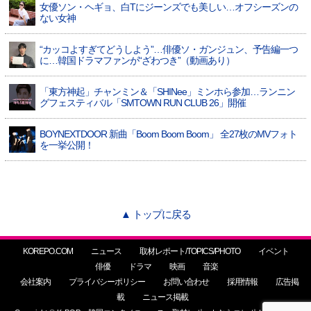
女優ソン・ヘギョ、白Tにジーンズでも美しい…オフシーズンの
ない女神
“カッコよすぎてどうしよう”…俳優ソ・ガンジュン、予告編一つ
に…韓国ドラマファンが“ざわつき”（動画あり）
「東方神起」チャンミン＆「SHINee」ミンホら参加…ランニン
グフェスティバル「SMTOWN RUN CLUB 26」開催
BOYNEXTDOOR 新曲「Boom Boom Boom」 全27枚のMVフォト
を一挙公開！
▲ トップに戻る
KOREPO.COM
ニュース
取材レポート/TOPICS/PHOTO
イベント
俳優
ドラマ
映画
音楽
会社案内
プライバシーポリシー
お問い合わせ
採用情報
広告掲
載
ニュース掲載