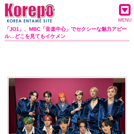
MENU
「JO1」、MBC「音楽中心」でセクシーな魅力アピー
ル…どこを見てもイケメン