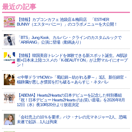
最近の記事
【情報】カプコンカフェ 池袋店＆梅田店 「ESTHER
BUNNY（エスターバニー）」のコラボメニューを大公開！
「BTS」Jung Kook、カルバン・クラインのカスタムルックで
「ARIRANG」公演に登場（動画あり）
【情報】韓国美容トレンドを体験できる新スポット誕生。AI肌診
断×日本未上陸コスメの「K-BEAUTY ON」が上野マルイにオープ
ン！
≪中華ドラマNOW≫「蜀紅錦～紡がれる夢～」3話、新任錦官・
楊静瀾が悪しき慣習を打ち破る＝あらすじ・ネタバレ
【ABEMA】Hearts2Heartsの日本デビューを記念した特別番組
『祝！日本デビュー Hearts2Hearts のお笑い道場』を2026年8月
12日（水）夜10時20分より放送決定
「会社売上の10％を要求」パク・ナレの元マネジャー2人、恐喝
未遂で起訴…1人は拘束