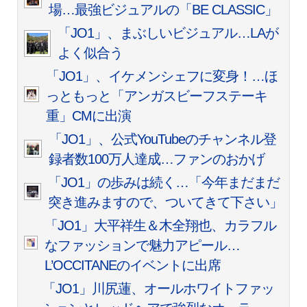
場…最強ビジュアルの「BE CLASSIC」
「JO1」、まぶしいビジュアル…LAが
よく似合う
「JO1」、イケメンシェフに変身！…ほ
っともっと「アンガスビーフステーキ
重」CMに出演
「JO1」、公式YouTubeのチャンネル登
録者数100万人達成…ファンのおかげ
「JO1」の歩みは続く…「今年まだまだ
突き進みますので、ついてきて下さい」
「JO1」大平祥生＆木全翔也、カラフル
なファッションで魅力アピール…
L’OCCITANEのイベントに出席
「JO1」川尻蓮、オールホワイトファッ