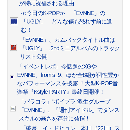
が特に祝福される理由
≪今日のK-POP≫ 「EVNNE」の
「UGLY」 どんな傷も恐れず前に進
む！
「EVNNE」、カムバックタイトル曲は
「UGLY」…2ndミニアルバムのトラック
リスト公開
「イベントレポ」今話題のXGや
EVNNE、fromis_9、ほか全8組が個性豊か
なパフォーマンスを披露 ！大型K-POP音
楽祭『Kstyle PARTY』最終日開催！
「バラコラ」“ボイプラ”派生グループ
「EVNNE」、「週刊アイドル」でダンス
スキルの高さを存分に発揮！
「破墓」イ・ドヒョン、本日（22日）ス