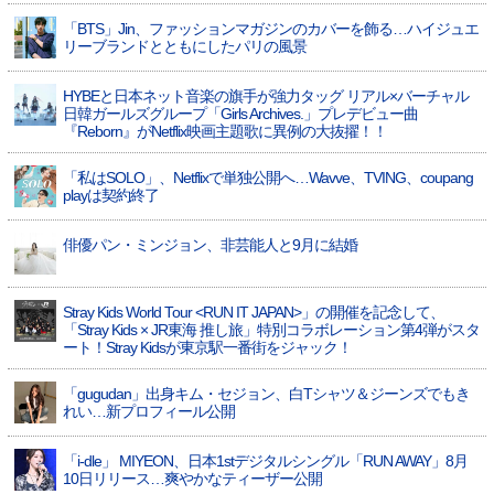
「BTS」Jin、ファッションマガジンのカバーを飾る…ハイジュエ
リーブランドとともにしたパリの風景
HYBEと日本ネット音楽の旗手が強力タッグ リアル×バーチャル
日韓ガールズグループ「Girls Archives.」プレデビュー曲
『Reborn』がNetflix映画主題歌に異例の大抜擢！！
「私はSOLO」、Netflixで単独公開へ…Wavve、TVING、coupang
playは契約終了
俳優パン・ミンジョン、非芸能人と9月に結婚
Stray Kids World Tour <RUN IT JAPAN>」の開催を記念して、
「Stray Kids × JR東海 推し旅」特別コラボレーション第4弾がスタ
ート！Stray Kidsが東京駅一番街をジャック！
「gugudan」出身キム・セジョン、白Tシャツ＆ジーンズでもき
れい…新プロフィール公開
「i-dle」 MIYEON、日本1stデジタルシングル「RUN AWAY」8月
10日リリース…爽やかなティーザー公開