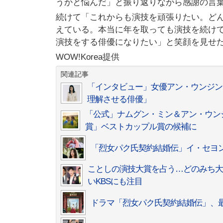
うかと悩んだ」と振り返りながら感謝の言
続けて「これからも演技を頑張りたい。ど
えている。本当に年を取っても演技を続け
演技をする俳優になりたい」と笑顔を見せ
WOW!Korea提供
関連記事
「インタビュー」女優アン・ウンジン
理解させる俳優」
「公式」ナムグン・ミン＆アン・ウンジン
賞」ベストカップル賞の候補に
「烈女パク氏契約結婚伝」イ・セヨ
ことしの演技大賞を占う…どのみち大
いKBSにも注目
ドラマ「烈女パク氏契約結婚伝」、最終