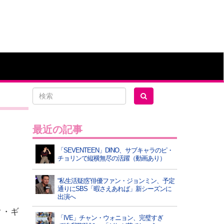
最近の記事
「SEVENTEEN」DINO、サブキャラのピ・
チョリンで縦横無尽の活躍（動画あり）
“私生活疑惑”俳優ファン・ジョンミン、予定
通りにSBS「暇さえあれば」新シーズンに
出演へ
ク・ギ
「IVE」チャン・ウォニョン、完璧すぎ