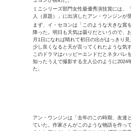
ュヨンが務めた。
ミニシリーズ部門女性最優秀演技賞には、
人（原題）」に出演したアン・ウンジンが
まず、イ・セヨンは「このような大きな賞
降った。明日も天気は曇りだというので、お
月1日になれば晴れて初日の出がはっきり見
少し良くなると天が言ってくれたような気す
このドラマはハッピーエンドだとネタバレ
知ったうえで撮影する主人公のように202
た。
アン・ウンジンは「去年のこの時期、友達
ていた。作家さんがこのような物語を作っ