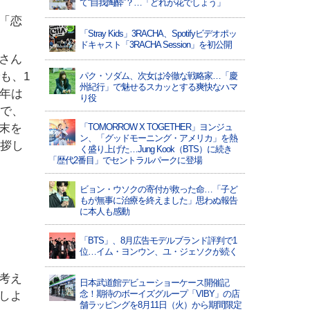
て“自我陶酔”？…「どれが花でしょう」
「恋
「Stray Kids」3RACHA、Spotifyビデオポッ
ドキャスト「3RACHA Session」を初公開
さん
も、1
パク・ソダム、次女は冷徹な戦略家…「慶
州紀行」で魅せるスカッとする爽快なハマ
年は
り役
ンで、
末を
「TOMORROW X TOGETHER」ヨンジュ
ン、「グッドモーニング・アメリカ」を熱
挨拶し
く盛り上げた…Jung Kook（BTS）に続き
「歴代2番目」でセントラルパークに登場
ビョン・ウソクの寄付が救った命…「子ど
もが無事に治療を終えました」思わぬ報告
に本人も感動
「BTS」、8月広告モデルブランド評判で1
位…イム・ヨンウン、ユ・ジェソクが続く
考え
日本武道館デビューショーケース開催記
念！期待のボーイズグループ「VIBY」の店
しよ
舗ラッピングを8月11日（火）から期間限定