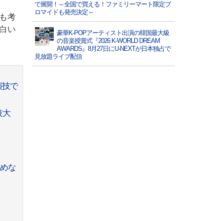
で展開！～全国で買える！ファミリーマート限定ブ
ロマイドも発売決定～
も考
白い
豪華K-POPアーティスト出演の韓国最大級
の音楽授賞式『2026 K-WORLD DREAM
AWARDS』8月27日にU-NEXTが日本独占で
見放題ライブ配信
演技で
技大
読めな