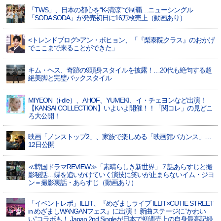
「TWS」、日本の都心を“K-清涼”で制覇…ニューシングル
「SODA SODA」が発売初日に16万枚売上（動画あり）
<トレンドブログ>アン・ボヒョン、「『梨泰院クラス』のおかげ
でここまで来ることができた」
キム・ヘス、奇跡の9頭身スタイルを披露！…20代も絶句する超
絶美脚と完璧バックスタイル
MIYEON（i-dle）、​AHOF​、YUMEKI、イ・チェヨンなど出演！
【KANSAI COLLECTION】いよいよ開催！！「関コレ」の見どこ
ろ大公開！
映画「ノンストップ2」、家族で楽しめる「映画館バカンス」…
12日公開
≪韓国ドラマREVIEW≫「素晴らしき新世界」７話あらすじと撮
影秘話…蝶を追いかけていく演技に笑いが止まらないイム・ジヨ
ン＝撮影裏話・あらすじ（動画あり）
「イベントレポ」ILLIT、『めざましライブ ILLIT×CUTIE STREET
in めざましWANGANフェス』に出演！ 新曲ステージに”かわい
い”コラボも！ Japan 2nd Singleが日本で初週売上の自身最高記録