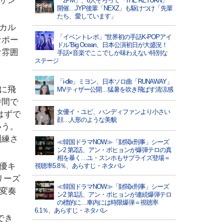
サン
「2PM」、6人そろって「THE RETURN」
開催…JYP後輩「NEXZ」も駆けつけ「先輩
たち、愛しています」
カル
「イベントレポ」“世界初の手話K-POPアイ
なポー
ドル”Big Ocean、日本公演初日が大盛況！
な雰囲
手話×音楽でここでしか味わえない特別な
ステージ
「i-dle」ミヨン、日本ソロ曲「RUNAWAY」
に飛
MVティザー公開…猛暑を吹き飛ばす清涼感
時間で
女優イ・ユビ、ハンディファンより小さい
はずで
顔…人形のような美貌
いう。
訓練さ
≪韓国ドラマNOW≫「財閥x刑事」シーズ
ン2 第2話、アン・ボヒョンが爆弾テロの真
相を暴く…ユ・スンホもサプライズ登場＝
優キ
視聴率5.8％、あらすじ・ネタバレ
リーズ
≪韓国ドラマNOW≫「財閥x刑事」シーズ
変奏
ン2 第1話、アン・ボヒョンが連続爆弾テロ
の標的に…車内には時限爆弾＝視聴率
6.1％、あらすじ・ネタバレ
でき