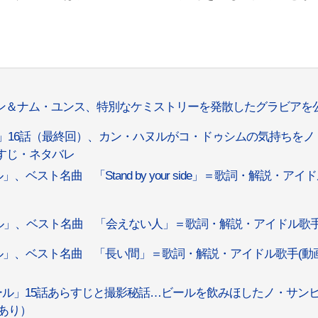
ョン＆ナム・ユンス、特別なケミストリーを発散したグラビアを
」16話（最終回）、カン・ハヌルがコ・ドゥシムの気持ちをノ
らすじ・ネタバレ
ベスト名曲 「Stand by your side」＝歌詞・解説・アイ
ル」、ベスト名曲 「会えない人」＝歌詞・解説・アイドル歌
ル」、ベスト名曲 「長い間」＝歌詞・解説・アイドル歌手(動
コール」15話あらすじと撮影秘話…ビールを飲みほしたノ・サン
あり）