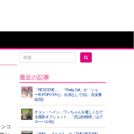
最近の記事
「RESCENE」、「Pretty Girl」が「ショ
ー!K-POPの中心」出演なしで1位…音楽番
組3冠
チョン・ヘイン、ワンちゃんを優しくなで
る撮影オフショット…「恋は飴模様」はグ
ローバル5位
テンコ