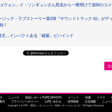
ョウォン…イ・ソンギュンさん死去から一夜明けて追悼のコメ
ジック・ラブストーリー第2弾『サウンドトラック #2』がデ
開始！
経文…インパクトある「破墓」ビハインド
次
M
ニュース
取材レポート/TOPICS/PHOTO
イベント
俳優
ドラマ
案内
プライバシーポリシー
お問い合わせ
採用情報
広告掲載
ニュー
Copyright © K-POP、韓国エンタメニュース、取材レポートならコレポ！ All Rights Reserved.