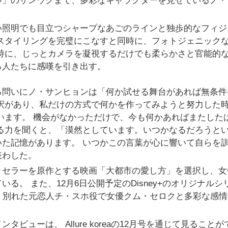
事」のサンウクまで、多彩なキャラクターを見せているノ・
い照明でも目立つシャープなあごのラインと独歩的なフィジ
スタイリングを完璧にこなすと同時に、フォトジェニック
特に、じっとカメラを凝視するだけでも柔らかさと官能的
る人たちに感嘆を引き出す。
る問いにノ・サンヒョンは「何か試せる舞台があれば無条件
釈があり、私だけの方式で何かを作ってみようと努力した
います。 機会がなかっただけで、今も何かあればまたした
る力を聞くと、「漠然としています。いつかなるだろうと
た記憶があります。 いつかこの言葉が心に響いて自らを
表わした。
トセラーを原作とする映画「大都市の愛し方」を選択し、女
る。 また、12月6日公開予定のDisney+のオリジナルシ
く別れた元恋人チ・スホ役で女優クム・セロクと多彩な感情
ューは、 Allure koreaの12月号を通じて見ることが