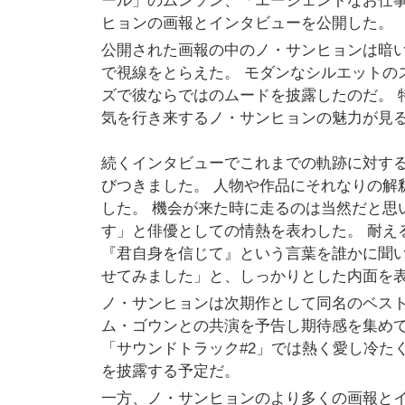
ール」のムンソン、「エージェントなお仕
ヒョンの画報とインタビューを公開した。
公開された画報の中のノ・サンヒョンは暗
で視線をとらえた。 モダンなシルエットの
ズで彼ならではのムードを披露したのだ。 
気を行き来するノ・サンヒョンの魅力が見
続くインタビューでこれまでの軌跡に対す
びつきました。 人物や作品にそれなりの解
した。 機会が来た時に走るのは当然だと思
す」と俳優としての情熱を表わした。 耐え
『君自身を信じて』という言葉を誰かに聞い
せてみました」と、しっかりとした内面を
ノ・サンヒョンは次期作として同名のベス
ム・ゴウンとの共演を予告し期待感を集めてい
「サウンドトラック#2」では熱く愛し冷た
を披露する予定だ。
一方、ノ・サンヒョンのより多くの画報とインタビ