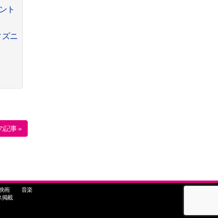
ント
ィズニ
の記事 »
映画
音楽
ス掲載