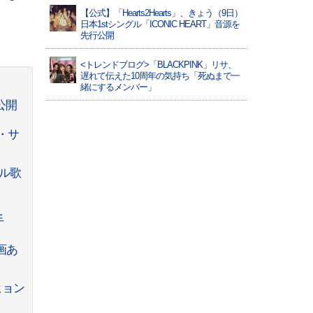
【公式】「Hearts2Hearts」、きょう（9日）
日本1stシングル「ICONIC HEART」音源を
先行公開
<トレンドブログ>「BLACKPINK」リサ、
遅れて伝えた10周年の気持ち「死ぬまで一
緒にするメンバー」
公開
・サ
ドル歌
手
画あ
ヒョン