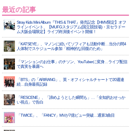
最近の記事
Stray Kids Mini Album『THIS & THAT』発売記念【HMV限定】オフ
ラインイベント、【MUFGスタジアム(国立競技場)・京セラドー
ム大阪会場限定】ライブ終演後イベント開催！
「KATSEYE」、マノンに続いてソフィアも活動中断…当分の間4
人体制でスケジュール参加「精神的な回復のため」
「マンションのお仕事」のチソン、YouTuberに変身…ライブ配信
で真実を暴露へ
「BTS」の「ARIRANG」、英・オフィシャルチャートで20週連
続…自身最長記録
「RESCENE」、「諦めようとした瞬間も」…「全知的おせっか
い視点」で告白
「TWICE」、「FANCY」MVが7億ビュー突破…通算3曲目