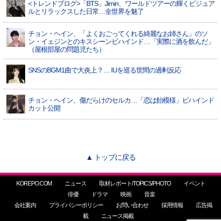
<トレンドブログ>「BTS」Jimin、ワールドツアーの輝くビジュア
ルとリラックスした日常…全世界を魅了
チョン・ヘイン、「よくおごってくれる綺麗なお姉さん」のソ
ン・イェジンとのキスシーンビハインド…「実際に酒を飲んだ」
（屋根部屋の問題児たち）
SNSのBGM1曲で大炎上？… IUを巡る世間の過剰反応
チョン・ヘイン、傷だらけのセルカ…「恋は飴模様」ビハインド
カット公開
▲ トップに戻る
KOREPO.COM
ニュース
取材レポート/TOPICS/PHOTO
イベント
俳優
ドラマ
映画
音楽
会社案内
プライバシーポリシー
お問い合わせ
採用情報
広告掲
載
ニュース掲載