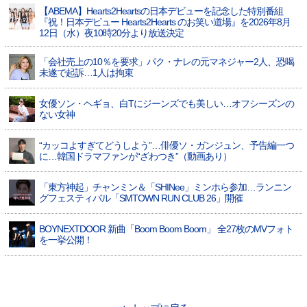
【ABEMA】Hearts2Heartsの日本デビューを記念した特別番組
『祝！日本デビュー Hearts2Hearts のお笑い道場』を2026年8月
12日（水）夜10時20分より放送決定
「会社売上の10％を要求」パク・ナレの元マネジャー2人、恐喝
未遂で起訴…1人は拘束
女優ソン・ヘギョ、白Tにジーンズでも美しい…オフシーズンの
ない女神
“カッコよすぎてどうしよう”…俳優ソ・ガンジュン、予告編一つ
に…韓国ドラマファンが“ざわつき”（動画あり）
「東方神起」チャンミン＆「SHINee」ミンホら参加…ランニン
グフェスティバル「SMTOWN RUN CLUB 26」開催
BOYNEXTDOOR 新曲「Boom Boom Boom」 全27枚のMVフォト
を一挙公開！