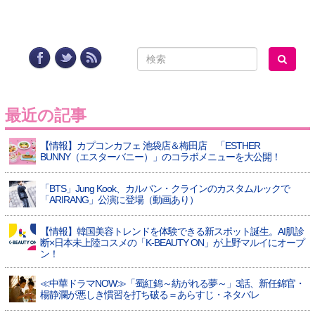
最近の記事
【情報】カプコンカフェ 池袋店＆梅田店 「ESTHER
BUNNY（エスターバニー）」のコラボメニューを大公開！
「BTS」Jung Kook、カルバン・クラインのカスタムルックで
「ARIRANG」公演に登場（動画あり）
【情報】韓国美容トレンドを体験できる新スポット誕生。AI肌診
断×日本未上陸コスメの「K-BEAUTY ON」が上野マルイにオープ
ン！
≪中華ドラマNOW≫「蜀紅錦～紡がれる夢～」3話、新任錦官・
楊静瀾が悪しき慣習を打ち破る＝あらすじ・ネタバレ