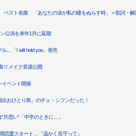
」、ベスト名曲 「あなたの涙が私の瞳をぬらす時」＝歌詞・解
ジョン公演を来年1月に延期
I will hold you」発売
の名曲リメイク音源公開
ァンイベント開催
「脱出おひとり島」のチェ・シフンだった！
は“片思い”「中学のときに…」
て公開恋愛スタート…「温かく見守って」