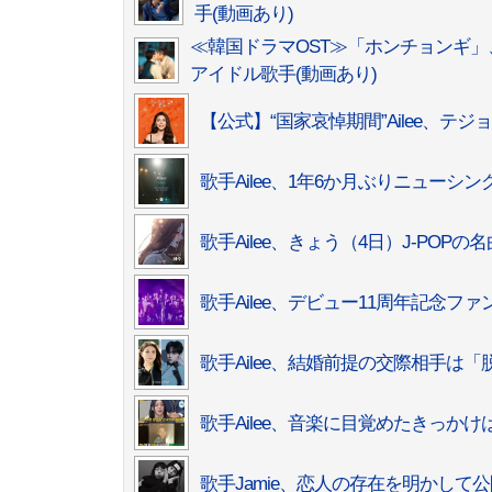
手(動画あり)
≪韓国ドラマOST≫「ホンチョンギ
アイドル歌手(動画あり)
【公式】“国家哀悼期間”Ailee、テ
歌手Ailee、1年6か月ぶりニューシングル…「
歌手Ailee、きょう（4日）J-POP
歌手Ailee、デビュー11周年記念フ
歌手Ailee、結婚前提の交際相手は
歌手Ailee、音楽に目覚めたきっかけ
歌手Jamie、恋人の存在を明かし