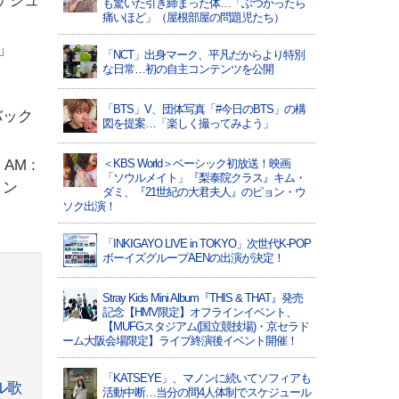
ケジュ
も驚いた引き締まった体…「ぶつかったら
痛いほど」（屋根部屋の問題児たち）
」
「NCT」出身マーク、平凡だからより特別
な日常…初の自主コンテンツを公開
「BTS」V、団体写真「#今日のBTS」の構
ムバック
図を提案…「楽しく撮ってみよう」
AM :
＜KBS World＞ベーシック初放送！映画
「ソウルメイト」『梨泰院クラス』キム・
ョン
ダミ、『21世紀の大君夫人』のピョン・ウ
ソク出演！
「INKIGAYO LIVE in TOKYO」次世代K-POP
ボーイズグループAENの出演が決定！
Stray Kids Mini Album『THIS & THAT』発売
記念【HMV限定】オフラインイベント、
【MUFGスタジアム(国立競技場)・京セラド
ーム大阪会場限定】ライブ終演後イベント開催！
「KATSEYE」、マノンに続いてソフィアも
ル歌
活動中断…当分の間4人体制でスケジュール