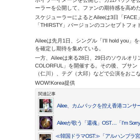
ポイラーイメージを公開し、カムバックを公式
ーラーを公開して、ファンの期待感を高め
スケジューラーによるとAileeは3日「FA
「THIRSTY」バージョンのコンセプトフ
Aileeは先月1日、シングル「I'll hold you
を確定し期待を集めている。
一方、Aileeは来る28日、29日のソウルオリン
COLORFUL」を開催する。その後、プ
（仁川）、テグ（大邱）などで公演をおこ
WOW!Korea提供
関連記事
Ailee、カムバックを控え香港コ
Aileeが歌う「還魂」OST…「I’m S
≪韓国ドラマOST≫「アルハンブラ宮