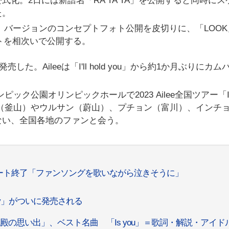
化。2日には新譜名「RA TA TA」を公開すると同時にス
た。
CE」バージョンのコンセプトフォト公開を皮切りに、「LOOK
ォトを相次いで公開する。
」を発売した。Aileeは「I'll hold you」から約1か月ぶりにカ
ピック公園オリンピックホールで2023 Ailee全国ツアー「I 
サン（釜山）やウルサン（蔚山）、プチョン（富川）、インチ
ない、全国各地のファンと会う。
ンサート終了「ファンソングを歌いながら泣きそうに」
orry」がついに発売される
殿の思い出」、ベスト名曲 「Is you」＝歌詞・解説・アイド