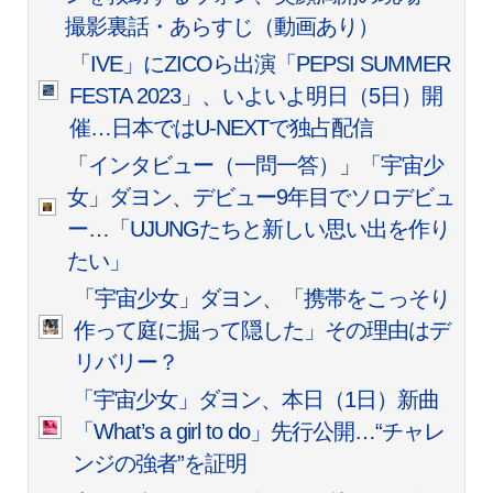
撮影裏話・あらすじ（動画あり）
「IVE」にZICOら出演「PEPSI SUMMER
FESTA 2023」、いよいよ明日（5日）開
催…日本ではU-NEXTで独占配信
「インタビュー（一問一答）」「宇宙少
女」ダヨン、デビュー9年目でソロデビュ
ー…「UJUNGたちと新しい思い出を作り
たい」
「宇宙少女」ダヨン、「携帯をこっそり
作って庭に掘って隠した」その理由はデ
リバリー？
「宇宙少女」ダヨン、本日（1日）新曲
「What’s a girl to do」先行公開…“チャレ
ンジの強者”を証明