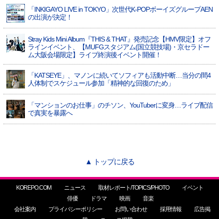
「INKIGAYO LIVE in TOKYO」次世代K-POPボーイズグループAEN
の出演が決定！
Stray Kids Mini Album『THIS & THAT』発売記念【HMV限定】オフ
ラインイベント、【MUFGスタジアム(国立競技場)・京セラドー
ム大阪会場限定】ライブ終演後イベント開催！
「KATSEYE」、マノンに続いてソフィアも活動中断…当分の間4
人体制でスケジュール参加「精神的な回復のため」
「マンションのお仕事」のチソン、YouTuberに変身…ライブ配信
で真実を暴露へ
▲ トップに戻る
KOREPO.COM
ニュース
取材レポート/TOPICS/PHOTO
イベント
俳優
ドラマ
映画
音楽
会社案内
プライバシーポリシー
お問い合わせ
採用情報
広告掲