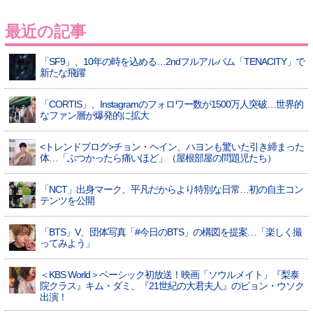
最近の記事
「SF9」、10年の時を込める…2ndフルアルバム「TENACITY」で
新たな飛躍
「CORTIS」、Instagramのフォロワー数が1500万人突破…世界的
なファン層が爆発的に拡大
<トレンドブログ>チョン・ヘイン、ハヨンも驚いた引き締まった
体…「ぶつかったら痛いほど」（屋根部屋の問題児たち）
「NCT」出身マーク、平凡だからより特別な日常…初の自主コン
テンツを公開
「BTS」V、団体写真「#今日のBTS」の構図を提案…「楽しく撮
ってみよう」
＜KBS World＞ベーシック初放送！映画「ソウルメイト」『梨泰
院クラス』キム・ダミ、『21世紀の大君夫人』のピョン・ウソク
出演！