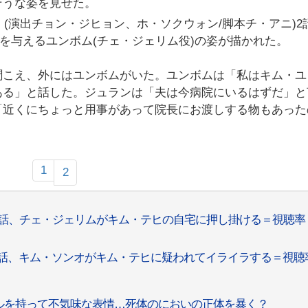
そうな姿を見せた。
家」(演出チョン・ジヒョン、ホ・ソクウォン/脚本チ・アニ)2
感を与えるユンボム(チェ・ジェリム役)の姿が描かれた。
聞こえ、外にはユンボムがいた。ユンボムは「私はキム・ユ
ある」と話した。ジュランは「夫は今病院にいるはずだ」と
「近くにちょっと用事があって院長にお渡しする物もあった
1
2
2話、チェ・ジェリムがキム・テヒの自宅に押し掛ける＝視聴率
3話、キム・ソンオがキム・テヒに疑われてイライラする＝視聴
ルを持って不気味な表情…死体のにおいの正体を暴く？