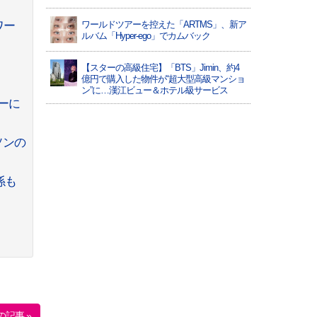
ワー
ワールドツアーを控えた「ARTMS」、新ア
ルバム「Hyper-ego」でカムバック
【スターの高級住宅】「BTS」Jimin、約4
億円で購入した物件が“超大型高級マンショ
ン”に…漢江ビュー＆ホテル級サービス
ーに
ソンの
係も
の記事 »