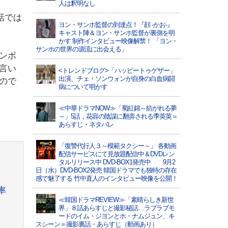
人は釈明なし
話では
ヨン・サンホ監督の到達点！『顔 -かお-』
キャスト陣＆ヨン・サンホ監督が裏側を明
かす 制作インタビュー映像解禁！ 「ヨン・
サンホの世界の源流に出会える」
ンボ
言い
<トレンドブログ>「ハッピートゥゲザー」
出演、チェ・ソンウォンが自身の白血病闘
ので
病について明かす
≪中華ドラマNOW≫「蜀紅錦～紡がれる夢
～」5話，花容の陰謀に翻弄される季英英＝
あらすじ・ネタバレ
「復讐代行人３～模範タクシー～」 各動画
配信サービスにて見放題配信中＆DVDレン
タルリリース中 DVD-BOX1発売中 9月2
日（水）DVD-BOX2発売 韓国ドラマでも独特の存在
感で魅了する 竹中直人のインタビュー映像を公開！
率
≪韓国ドラマREVIEW≫「素晴らしき新世
界」８話あらすじと撮影秘話…ラブラブモ
ードのイム・ジヨンとホ・ナムジュン、キ
スシーン＝撮影裏話・あらすじ（動画あり）