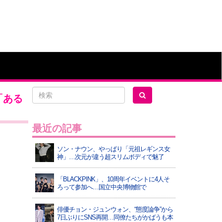
「ある
最近の記事
ソン・ナウン、やっぱり「元祖レギンス女
神」…次元が違う超スリムボディで魅了
「BLACKPINK」、10周年イベントに4人そ
ろって参加へ…国立中央博物館で
俳優チョン・ジュンウォン、“態度論争”から
7日ぶりにSNS再開…同僚たちがかばうも本