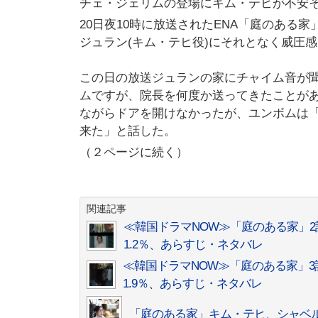
チェ・ジェリムの登場にキム・テヒが不安
20日夜10時に放送されたENA「庭のある
ジュラン(キム・テヒ役)にそれとなく威圧
この日の放送ジュランの家にチャイム音が
ムですが、院長を何度か送ってきたことが
ながらドアを開けなかったが、ユンボムは
来た」と話した。
（２ページに続く）
関連記事
≪韓国ドラマNOW≫「庭のある家」
1.2％、あらすじ・ネタバレ
≪韓国ドラマNOW≫「庭のある家」
1.9％、あらすじ・ネタバレ
「庭のある家」キム・テヒ、シャベ