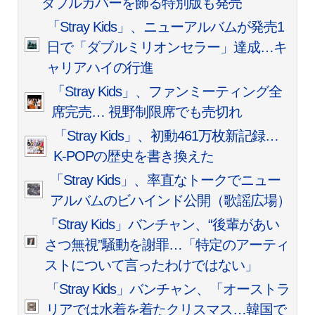
ダブルカバーを飾る特別版も発売
「Stray Kids」、ニューアルバムが発売1
日で「ダブルミリオンセラー」達成…キ
ャリアハイの行進
「Stray Kids」、ファンミーティング全
席完売… 視野制限席でも売切れ
「Stray Kids」、初動461万枚新記録…
K-POPの歴史を書き換えた
「Stray Kids」、率直なトークでニュー
アルバムのビハインド公開（歌謡広場）
「Stray Kids」バンチャン、“後輩があい
さつ無視”騒動を謝罪…「特定のアーティ
ストについて言ったわけではない」
「Stray Kids」バンチャン、「オーストラ
リアでは水着を着たクリスマス…韓国で