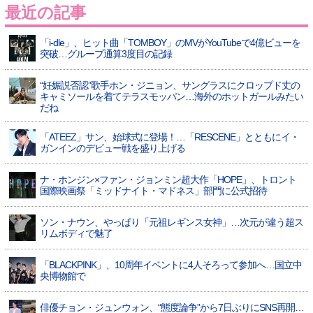
最近の記事
「i-dle」、ヒット曲「TOMBOY」のMVがYouTubeで4億ビューを
突破…グループ通算3度目の記録
“妊娠説否認”歌手ホン・ジニョン、サングラスにクロップド丈の
キャミソールを着てテラスモッパン…海外のホットガールみたい
だね
「ATEEZ」サン、始球式に登場！…「RESCENE」とともにイ・
ガンインのデビュー戦を盛り上げる
ナ・ホンジン×ファン・ジョンミン超大作「HOPE」、トロント
国際映画祭「ミッドナイト・マドネス」部門に公式招待
ソン・ナウン、やっぱり「元祖レギンス女神」…次元が違う超ス
リムボディで魅了
「BLACKPINK」、10周年イベントに4人そろって参加へ…国立中
央博物館で
俳優チョン・ジュンウォン、“態度論争”から7日ぶりにSNS再開…