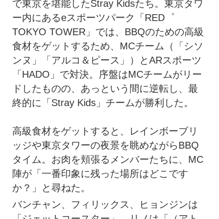
で東京を堪能したStray Kidsたち。東京タワ
ー内にあるeスポーツパーク「RED゜
TOKYO TOWER」では、BBQのための高級
食材をゲットするため、MCチーム（「シソ
ンヌ」「アルコ＆ピース」）とARスポーツ
「HADO」で対決。序盤はMCチームがリー
ドしたものの、あっという間に逆転し、最
終的に「Stray Kids」チームが勝利した。
高級食材をゲットすると、レインボーブリ
ッジや東京タワーの夜景を眺めながらBBQ
タイム。お肉を頬張るメンバーたちに、MC
陣が「一番印象に残った場所はどこです
か？」と尋ねた。
バンチャン、フィリックス、ヒョンジンは
「ジェットコースター」、リノは「（アト