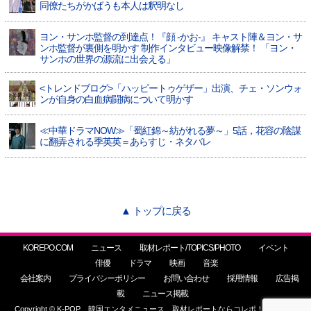
同僚たちがかばうも本人は釈明なし
ヨン・サンホ監督の到達点！『顔 -かお-』 キャスト陣＆ヨン・サ
ンホ監督が裏側を明かす 制作インタビュー映像解禁！ 「ヨン・
サンホの世界の源流に出会える」
<トレンドブログ>「ハッピートゥゲザー」出演、チェ・ソンウォ
ンが自身の白血病闘病について明かす
≪中華ドラマNOW≫「蜀紅錦～紡がれる夢～」5話，花容の陰謀
に翻弄される季英英＝あらすじ・ネタバレ
▲ トップに戻る
KOREPO.COM
ニュース
取材レポート/TOPICS/PHOTO
イベント
俳優
ドラマ
映画
音楽
会社案内
プライバシーポリシー
お問い合わせ
採用情報
広告掲
載
ニュース掲載
Copyright © K-POP、韓国エンタメニュース、取材レポートならコレポ！ All Rights