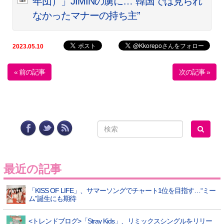
年団）」JIMINの虜に…“韓国では見られ
なかったマナーの持ち主”
2023.05.10
« 前の記事
次の記事 »
最近の記事
「KISS OF LIFE」、サマーソングでチャート1位を目指す…“ミー
ム”誕生にも期待
<トレンドブログ>「Stray Kids」、リミックスシングルをリリー