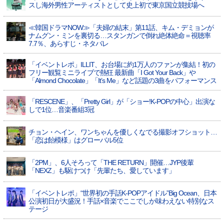
スし海外男性アーティストとして史上初で東京国立競技場へ
≪韓国ドラマNOW≫「夫婦の結末」第11話、キム・デミョンが
ナムグン・ミンを裏切る…スタンガンで倒れ絶体絶命＝視聴率
7.7％、あらすじ・ネタバレ
「イベントレポ」ILLIT、お台場に約1万人のファンが集結！初の
フリー観覧ミニライブで熱狂 最新曲「I Got Your Back」や
「Almond Chocolate」「It’s Me」など話題の3曲をパフォーマンス
「RESCENE」、「Pretty Girl」が「ショー!K-POPの中心」出演な
しで1位…音楽番組3冠
チョン・ヘイン、ワンちゃんを優しくなでる撮影オフショット…
「恋は飴模様」はグローバル5位
「2PM」、6人そろって「THE RETURN」開催…JYP後輩
「NEXZ」も駆けつけ「先輩たち、愛しています」
「イベントレポ」“世界初の手話K-POPアイドル”Big Ocean、日本
公演初日が大盛況！手話×音楽でここでしか味わえない特別なス
テージ