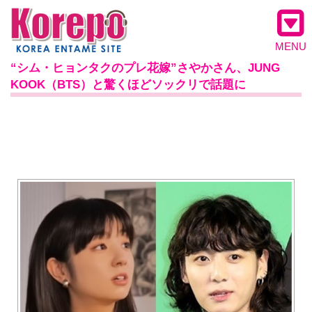
MENU
“シム・ヒョンタクのプレ花嫁”さやかさん、JUNG
KOOK（BTS）と驚くほどソックリで話題に