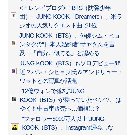
<トレンドブログ>「BTS（防弾少年
団）」JUNG KOOK「Dreamers」、米ラ
ジオの人気リクエスト曲で1位
JUNG KOOK（BTS）、俳優シム・ヒョ
ンタクの“日本人婚約者”サヤさんを言
及…「自分に似てる」と認める
JUNG KOOK（BTS）もソロデビュー間
近？パン・シヒョク氏＆アンドリュー・
ワットとの写真が話題
“12億ウォンで落札”JUNG
KOOK（BTS）が乗っていたベンツ、は
やくも中古車販売へ…価格は？
“フォロワー5000万人以上”JUNG
KOOK（BTS）、Instagram退会…な