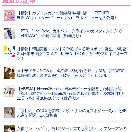
最近の記事
【情報】カプコンカフェ 池袋店＆梅田店 「ESTHER
BUNNY（エスターバニー）」のコラボメニューを大公開！
「BTS」Jung Kook、カルバン・クラインのカスタムルックで
「ARIRANG」公演に登場（動画あり）
【情報】韓国美容トレンドを体験できる新スポット誕生。AI肌診
断×日本未上陸コスメの「K-BEAUTY ON」が上野マルイにオープ
ン！
≪中華ドラマNOW≫「蜀紅錦～紡がれる夢～」3話、新任錦官・
楊静瀾が悪しき慣習を打ち破る＝あらすじ・ネタバレ
【ABEMA】Hearts2Heartsの日本デビューを記念した特別番組
『祝！日本デビュー Hearts2Hearts のお笑い道場』を2026年8月
12日（水）夜10時20分より放送決定
「会社売上の10％を要求」パク・ナレの元マネジャー2人、恐喝
未遂で起訴…1人は拘束
女優ソン・ヘギョ、白Tにジーンズでも美しい…オフシーズンの