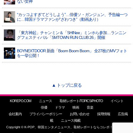
ない女神
“カッコよすぎてどうしよう”…俳優ソ・ガンジュン、予告編一つ
に…韓国ドラマファンが“ざわつき”（動画あり）
「東方神起」チャンミン＆「SHINee」ミンホら参加…ランニン
グフェスティバル「SMTOWN RUN CLUB 26」開催
BOYNEXTDOOR 新曲「Boom Boom Boom」 全27枚のMVフォト
を一挙公開！
▲ トップに戻る
KOREPO.COM
ニュース
取材レポート/TOPICS/PHOTO
イベント
俳優
ドラマ
映画
音楽
会社案内
プライバシーポリシー
お問い合わせ
採用情報
広告掲
載
ニュース掲載
Copyright © K-POP、韓国エンタメニュース、取材レポートならコレポ！ All Rights