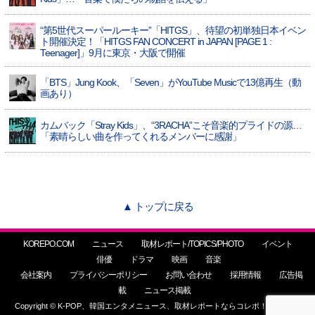
“第5世代スーパールーキー”「HITGS」、待望の初単独日本イベン
ト開催決定！「HITGS FAN CONCERT in JAPAN [PAGE 1 :
Teenager]」9月に東京・大阪で開催
「BTS」Jung Kook、「Seven」がYouTube Musicで13億再生（動
画あり）
カムバック「Stray Kids」、“3RACHA”こそ音楽的プライドの源…
「素晴らしい曲を作ってくれるメンバーに感謝」
▲ トップに戻る
KOREPO.COM
ニュース
取材レポート/TOPICS/PHOTO
イベント
俳優
ドラマ
映画
音楽
会社案内
プライバシーポリシー
お問い合わせ
採用情報
広告掲
載
ニュース掲載
Copyright © K-POP、韓国エンタメニュース、取材レポートならコレポ！ All Rights