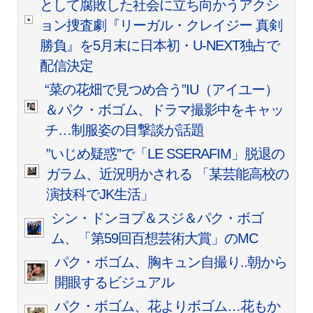
として腐敗した社会に立ち向かうアクシ
ョン捜査劇『リーガル・クレイジー 真剣
勝負』を5月末に日本初・U-NEXT独占で
配信決定
“菜の花畑で見つめ合う”IU（アイユー）
＆パク・ボゴム、ドラマ撮影中をキャッ
チ…制服姿の目撃談が話題
”いじめ疑惑”で「LE SSERAFIM」脱退の
ガラム、近況明かされる 「某芸能高校の
演技科でJK生活」
シン・ドンヨプ＆スジ＆パク・ボゴ
ム、「第59回百想芸術大賞」のMC
パク・ボゴム、胸キュン自撮り..朝から
開眼するビジュアル
パク・ボゴム、花よりボゴム…花もか