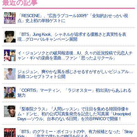
最近の記事
「RESCENE」、“広告ラブコール100件”「全知的おせっかい視
点」史上初の単独ゲストに
「BTS」Jung Kook、シャネルが追求する優雅さと真実性を表
現…グローバルキャンペーン展開
イ・ジョンソクとの破局報道後…IU、久々の近況投稿で元恋人チ
ャン・ギハの楽曲を選曲…ファン「思ったよりクール」
ジェジュン、爽やかな風を感じさせるすがすがしいビジュアル…
新曲コンセプトフォト公開
「CORTIS」マーティン、「ラジオスター」初出演からあふれる
魅力
『梨泰院クラス』『人間レッスン』で注目を集める韓国俳優キ
ム・ドンヒ、初の公式写真集発売を記念した写真展「Unscripted
Days —ソウル、台本のない5日間」を渋谷PARCOで開催！
「BTS」のグラミー・ボイコットの中、有力候補となった「Stray
Kids」…「音楽で僕たちの物語を伝える」