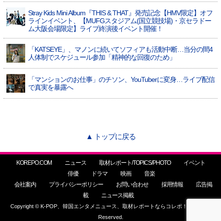
Stray Kids Mini Album『THIS & THAT』発売記念【HMV限定】オフ
ラインイベント、【MUFGスタジアム(国立競技場)・京セラドー
ム大阪会場限定】ライブ終演後イベント開催！
「KATSEYE」、マノンに続いてソフィアも活動中断…当分の間4
人体制でスケジュール参加「精神的な回復のため」
「マンションのお仕事」のチソン、YouTuberに変身…ライブ配信
で真実を暴露へ
▲ トップに戻る
KOREPO.COM
ニュース
取材レポート/TOPICS/PHOTO
イベント
俳優
ドラマ
映画
音楽
会社案内
プライバシーポリシー
お問い合わせ
採用情報
広告掲
載
ニュース掲載
Copyright © K-POP、韓国エンタメニュース、取材レポートならコレポ！ All Rights
Reserved.