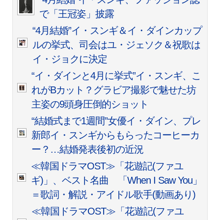
で「王冠姿」披露
“4月結婚”イ・スンギ＆イ・ダインカップ
ルの挙式、司会はユ・ジェソク＆祝歌は
イ・ジョクに決定
“イ・ダインと4月に挙式”イ・スンギ、こ
れがBカット？グラビア撮影で魅せた坊
主姿の9頭身圧倒的ショット
“結婚式まで1週間”女優イ・ダイン、プレ
新郎イ・スンギからもらったコーヒーカ
ー？…結婚発表後初の近況
≪韓国ドラマOST≫「花遊記(ファユ
ギ)」、ベスト名曲 「When I Saw You」
＝歌詞・解説・アイドル歌手(動画あり)
≪韓国ドラマOST≫「花遊記(ファユ