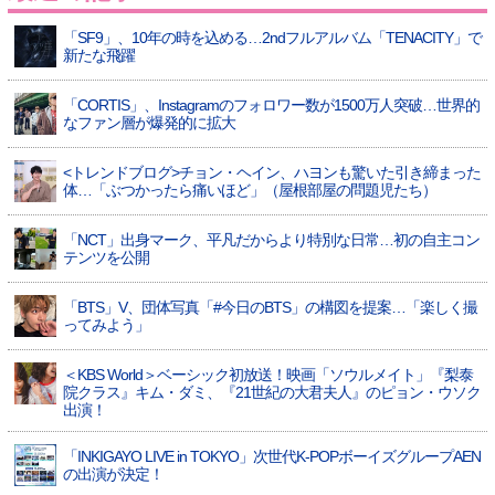
「SF9」、10年の時を込める…2ndフルアルバム「TENACITY」で
新たな飛躍
「CORTIS」、Instagramのフォロワー数が1500万人突破…世界的
なファン層が爆発的に拡大
<トレンドブログ>チョン・ヘイン、ハヨンも驚いた引き締まった
体…「ぶつかったら痛いほど」（屋根部屋の問題児たち）
「NCT」出身マーク、平凡だからより特別な日常…初の自主コン
テンツを公開
「BTS」V、団体写真「#今日のBTS」の構図を提案…「楽しく撮
ってみよう」
＜KBS World＞ベーシック初放送！映画「ソウルメイト」『梨泰
院クラス』キム・ダミ、『21世紀の大君夫人』のピョン・ウソク
出演！
「INKIGAYO LIVE in TOKYO」次世代K-POPボーイズグループAEN
の出演が決定！