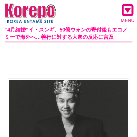
MENU
“4月結婚”イ・スンギ、50億ウォンの寄付後もエコノ
ミーで海外へ…善行に対する大衆の反応に言及