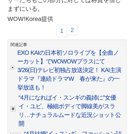
まずにいる。
WOW!Korea提供
2
1
関連記事
EXO KAIの日本初ソロライブを【全曲ノ
ーカット】でWOWOWプラスにて
3/26(日)テレビ初独占放送決定！ KAI主演
ドラマ『連続ドラマW 春が来た』の一
挙放送も！
“4月になればイ・スンギの義姉に”女優
イ・ユビ、極細ボディで脚線美がスラ
リ…ナチュラルムードな近況ショット公
開
“4月結婚”イ・スンギ、ファッション誌