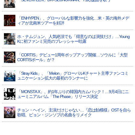
「ENHYPEN」、グローバルな影響力を強化…米・英の海外メデ
ィアが北南米ツアーを好評
ホ・ナムジュン、人気絶頂でも「得意なのは演技だけ」…Young
Kに初ファンミ完売のプレッシャー吐露
「CORTIS」デビュー1周年ポップアップ開催…ソウルに「大型
CORTISボール」が？
「Stray Kids」、「Melon」グローバルKチャート主導ファンコミ
ュニケーション拡大の最初のランナーに
「MONSTA X」、約1年ぶりの韓国内カムバック！…9月4日にニ
ューミニアルバム「The Phase」リリース決定
チョン・ヘイン、主演だけじゃない…『恋は飴模様』OSTを自ら
歌唱、ピョン・ジンソプの名曲をリメイク