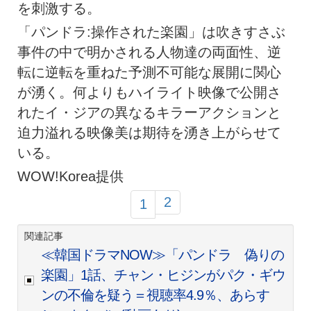
を刺激する。
「パンドラ:操作された楽園」は吹きすさぶ
事件の中で明かされる人物達の両面性、逆
転に逆転を重ねた予測不可能な展開に関心
が湧く。何よりもハイライト映像で公開さ
れたイ・ジアの異なるキラーアクションと
迫力溢れる映像美は期待を湧き上がらせて
いる。
WOW!Korea提供
2
1
関連記事
≪韓国ドラマNOW≫「パンドラ 偽りの
楽園」1話、チャン・ヒジンがパク・ギウ
ンの不倫を疑う＝視聴率4.9％、あらす