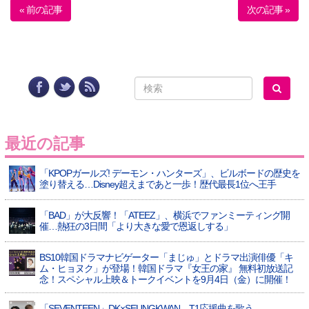
« 前の記事
次の記事 »
最近の記事
「KPOPガールズ! デーモン・ハンターズ」、ビルボードの歴史を
塗り替える…Disney超えまであと一歩！歴代最長1位へ王手
「BAD」が大反響！「ATEEZ」、横浜でファンミーティング開
催…熱狂の3日間「より大きな愛で恩返しする」
BS10韓国ドラマナビゲーター「まじゅ」とドラマ出演俳優「キ
ム・ヒョヌク」が登場！韓国ドラマ『女王の家』 無料初放送記
念！スペシャル上映＆トークイベントを9月4日（金）に開催！
「SEVENTEEN」DK×SEUNGKWAN、T1応援曲を歌う