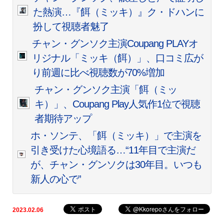
た熱演…『餌（ミッキ）』ク・ドハンに
扮して視聴者魅了
チャン・グンソク主演Coupang PLAYオ
リジナル「ミッキ（餌）」、口コミ広が
り前週に比べ視聴数が70%増加
チャン・グンソク主演「餌（ミッ
キ）」、Coupang Play人気作1位で視聴
者期待アップ
ホ・ソンテ、「餌（ミッキ）」で主演を
引き受けた心境語る…“11年目で主演だ
が、チャン・グンソクは30年目。いつも
新人の心で”
2023.02.06