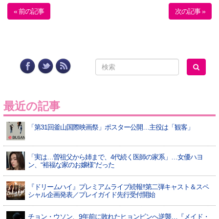
« 前の記事
次の記事 »
最近の記事
「第31回釜山国際映画祭」ポスター公開…主役は「観客」
「実は…曽祖父から姉まで、4代続く医師の家系」…女優ハヨ
ン、“裕福な家のお嬢様”だった
『ドリームハイ』プレミアムライブ続報!!第二弾キャスト＆スペ
シャル企画発表／プレイガイド先行受付開始
チョン・ウソン、9年前に敗れたヒョンビンへ逆襲…『メイド・