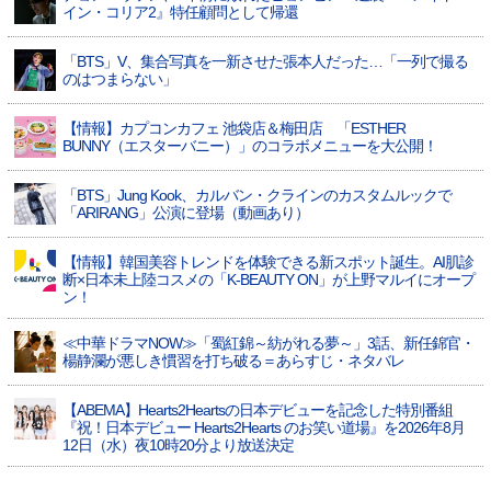
イン・コリア2』特任顧問として帰還
「BTS」V、集合写真を一新させた張本人だった…「一列で撮る
のはつまらない」
【情報】カプコンカフェ 池袋店＆梅田店 「ESTHER
BUNNY（エスターバニー）」のコラボメニューを大公開！
「BTS」Jung Kook、カルバン・クラインのカスタムルックで
「ARIRANG」公演に登場（動画あり）
【情報】韓国美容トレンドを体験できる新スポット誕生。AI肌診
断×日本未上陸コスメの「K-BEAUTY ON」が上野マルイにオープ
ン！
≪中華ドラマNOW≫「蜀紅錦～紡がれる夢～」3話、新任錦官・
楊静瀾が悪しき慣習を打ち破る＝あらすじ・ネタバレ
【ABEMA】Hearts2Heartsの日本デビューを記念した特別番組
『祝！日本デビュー Hearts2Hearts のお笑い道場』を2026年8月
12日（水）夜10時20分より放送決定