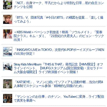
「NCT」出身マーク、平凡だからより特別な日常…初の自主コン
テンツを公開
「BTS」V、団体写真「#今日のBTS」の構図を提案…「楽しく撮
ってみよう」
＜KBS World＞ベーシック初放送！映画「ソウルメイト」『梨泰
院クラス』キム・ダミ、『21世紀の大君夫人』のピョン・ウソク
出演！
「INKIGAYO LIVE in TOKYO」次世代K-POPボーイズグループAEN
の出演が決定！
Stray Kids Mini Album『THIS & THAT』発売記念【HMV限定】オフ
ラインイベント、【MUFGスタジアム(国立競技場)・京セラドー
ム大阪会場限定】ライブ終演後イベント開催！
「KATSEYE」、マノンに続いてソフィアも活動中断…当分の間4
人体制でスケジュール参加「精神的な回復のため」
「マンションのお仕事」のチソン、YouTuberに変身…ライブ配信
で真実を暴露へ