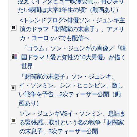
控えてインタビュー映像公開…“再び戻り
たい瞬間は大学1年生の頃”（動画あり）
<トレンドブログ>俳優ソン・ジュンギ主
演のドラマ「財閥家の末息子」、アメリ
カ・ヨーロッパでも配信へ
「コラム」ソン・ジュンギの肖像／『韓
国ドラマ！愛と知性の10大男優』が描く
世界
「財閥家の末息子」ソン・ジュンギ、
イ・ソンミン、シン・ヒョンビン、激し
い戦争を予告…2次ティーザー公開（動
画あり）
ソン・ジュンギVSイ・ソンミン、息詰ま
る緊張感…取引という名の戦争「財閥家
の末息子」3次ティーザー公開