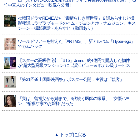
日（水）DVD-BOX2発売 韓国ドラマでも独特の存在感で魅了する
竹中直人のインタビュー映像を公開！
≪韓国ドラマREVIEW≫「素晴らしき新世界」８話あらすじと撮
影秘話…ラブラブモードのイム・ジヨンとホ・ナムジュン、キス
シーン＝撮影裏話・あらすじ（動画あり）
ワールドツアーを控えた「ARTMS」、新アルバム「Hyper-ego」
でカムバック
【スターの高級住宅】「BTS」Jimin、約4億円で購入した物件
が“超大型高級マンション”に…漢江ビュー＆ホテル級サービス
「第31回釜山国際映画祭」ポスター公開…主役は「観客」
「実は…曽祖父から姉まで、4代続く医師の家系」…女優ハヨ
ン、“裕福な家のお嬢様”だった
▲ トップに戻る