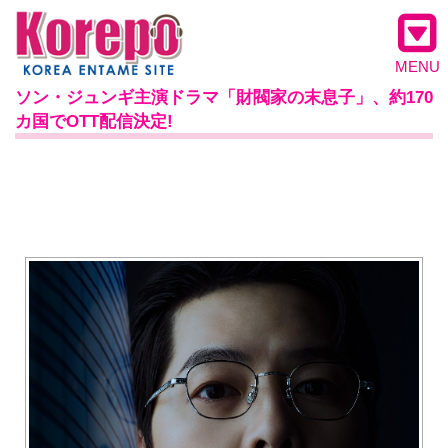
MENU
ソン・ジュンギ主演ドラマ「財閥家の末息子」、約170
カ国でOTT配信決定!