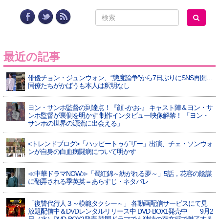
最近の記事
俳優チョン・ジュンウォン、“態度論争”から7日ぶりにSNS再開…
同僚たちがかばうも本人は釈明なし
ヨン・サンホ監督の到達点！『顔 -かお-』 キャスト陣＆ヨン・サ
ンホ監督が裏側を明かす 制作インタビュー映像解禁！ 「ヨン・
サンホの世界の源流に出会える」
<トレンドブログ>「ハッピートゥゲザー」出演、チェ・ソンウォ
ンが自身の白血病闘病について明かす
≪中華ドラマNOW≫「蜀紅錦～紡がれる夢～」5話，花容の陰謀
に翻弄される季英英＝あらすじ・ネタバレ
「復讐代行人３～模範タクシー～」 各動画配信サービスにて見
放題配信中＆DVDレンタルリリース中 DVD-BOX1発売中 9月2