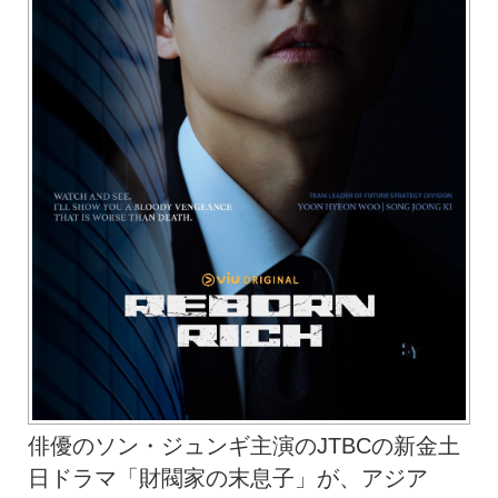
俳優のソン・ジュンギ主演のJTBCの新金土
日ドラマ「財閥家の末息子」が、アジア