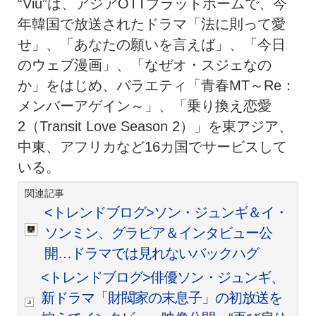
“Viu”は、アジアOTTプラットホームで、今
年韓国で放送されたドラマ「法に則って愛
せ」、「あなたの願いを言えば」、「今日
のウェブ漫画」、「なぜオ・スジェなの
か」をはじめ、バラエティ「青春MT～Re：
メンバーアゲイン～」、「乗り換え恋愛
2（Transit Love Season 2）」を東アジア、
中東、アフリカなど16カ国でサービスして
いる。
関連記事
<トレンドブログ>ソン・ジュンギ＆イ・
ソンミン、グラビア＆インタビュー公
開…ドラマでは見れないバックハグ
<トレンドブログ>俳優ソン・ジュンギ、
新ドラマ「財閥家の末息子」の初放送を