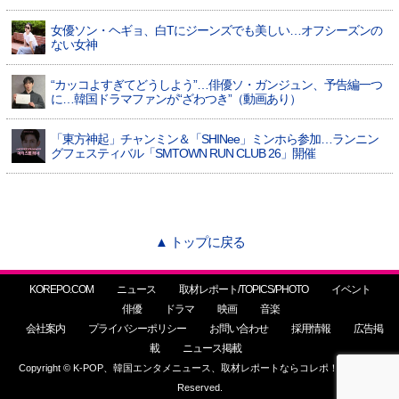
女優ソン・ヘギョ、白Tにジーンズでも美しい…オフシーズンの
ない女神
“カッコよすぎてどうしよう”…俳優ソ・ガンジュン、予告編一つ
に…韓国ドラマファンが“ざわつき”（動画あり）
「東方神起」チャンミン＆「SHINee」ミンホら参加…ランニン
グフェスティバル「SMTOWN RUN CLUB 26」開催
▲ トップに戻る
KOREPO.COM
ニュース
取材レポート/TOPICS/PHOTO
イベント
俳優
ドラマ
映画
音楽
会社案内
プライバシーポリシー
お問い合わせ
採用情報
広告掲
載
ニュース掲載
Copyright © K-POP、韓国エンタメニュース、取材レポートならコレポ！ All Rights
Reserved.