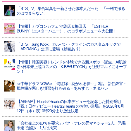
「BTS」V、集合写真を一新させた張本人だった…「一列で撮る
のはつまらない」
【情報】カプコンカフェ 池袋店＆梅田店 「ESTHER
BUNNY（エスターバニー）」のコラボメニューを大公開！
「BTS」Jung Kook、カルバン・クラインのカスタムルックで
「ARIRANG」公演に登場（動画あり）
【情報】韓国美容トレンドを体験できる新スポット誕生。AI肌診
断×日本未上陸コスメの「K-BEAUTY ON」が上野マルイにオープ
ン！
≪中華ドラマNOW≫「蜀紅錦～紡がれる夢～」3話、新任錦官・
楊静瀾が悪しき慣習を打ち破る＝あらすじ・ネタバレ
【ABEMA】Hearts2Heartsの日本デビューを記念した特別番組
『祝！日本デビュー Hearts2Hearts のお笑い道場』を2026年8月
12日（水）夜10時20分より放送決定
「会社売上の10％を要求」パク・ナレの元マネジャー2人、恐喝
未遂で起訴…1人は拘束