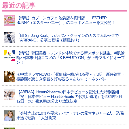
最近の記事
【情報】カプコンカフェ 池袋店＆梅田店 「ESTHER
BUNNY（エスターバニー）」のコラボメニューを大公開！
「BTS」Jung Kook、カルバン・クラインのカスタムルックで
「ARIRANG」公演に登場（動画あり）
【情報】韓国美容トレンドを体験できる新スポット誕生。AI肌診
断×日本未上陸コスメの「K-BEAUTY ON」が上野マルイにオープ
ン！
≪中華ドラマNOW≫「蜀紅錦～紡がれる夢～」3話、新任錦官・
楊静瀾が悪しき慣習を打ち破る＝あらすじ・ネタバレ
【ABEMA】Hearts2Heartsの日本デビューを記念した特別番組
『祝！日本デビュー Hearts2Hearts のお笑い道場』を2026年8月
12日（水）夜10時20分より放送決定
「会社売上の10％を要求」パク・ナレの元マネジャー2人、恐喝
未遂で起訴…1人は拘束