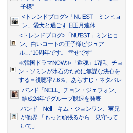
子様”
<トレンドブログ>「NU’EST」ミンヒョ
ン、愛犬と過ごす旧正月連休
<トレンドブログ>「NU’EST」ミンヒョ
ン、白いコートの王子様ビジュア
ル…“10周年です。 幸せです”
≪韓国ドラマNOW≫「還魂」17話、チョ
ン・ソミンが氷石のために無謀な決心を
する＝視聴率7.6％、あらすじ・ネタバレ
バンド「NELL」チョン・ジェウォン、
結成24年でグループ脱退を発表
バンド「Nell」キム・ジョンワン、実兄
が他界 「もっと頑張るから…見守って
いて」