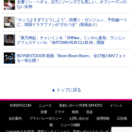
女優ソン・ヘギョ、白Tにジーンズでも美しい…オフシーズンの
ない女神
“カッコよすぎてどうしよう”…俳優ソ・ガンジュン、予告編一つ
に…韓国ドラマファンが“ざわつき”（動画あり）
「東方神起」チャンミン＆「SHINee」ミンホら参加…ランニン
グフェスティバル「SMTOWN RUN CLUB 26」開催
BOYNEXTDOOR 新曲「Boom Boom Boom」 全27枚のMVフォト
を一挙公開！
▲ トップに戻る
KOREPO.COM
ニュース
取材レポート/TOPICS/PHOTO
イベント
俳優
ドラマ
映画
音楽
会社案内
プライバシーポリシー
お問い合わせ
採用情報
広告掲
載
ニュース掲載
Copyright © K-POP、韓国エンタメニュース、取材レポートならコレポ！ All Rights